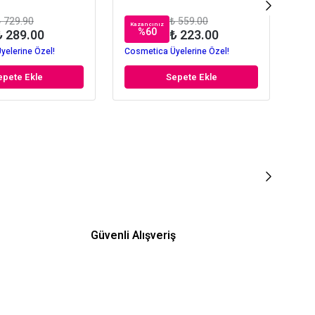
 729.90
₺ 559.00
Kazancınız
Kaz
%
60
₺ 289.00
₺ 223.00
yelerine Özel!
Cosmetica Üyelerine Özel!
Cos
epete Ekle
Sepete Ekle
Güvenli Alışveriş