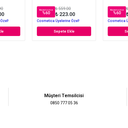
90
₺ 559.00
₺
Kazancınız
Kazancınız
%
60
%
60
00
₺ 223.00
 Özel!
Cosmetica Üyelerine Özel!
Cosmetica Ü
le
Sepete Ekle
S
Müşteri Temsilcisi
0850 777 05 36