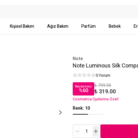
Kişisel Bakım
Ağız Bakım
Parfüm
Bebek
Er
Note
Note Luminous Silk Compa
0 Yorum
₺ 799.90
Kazancınız
%
60
₺ 319.00
Cosmetica Üyelerine Özel!
Renk
:
10