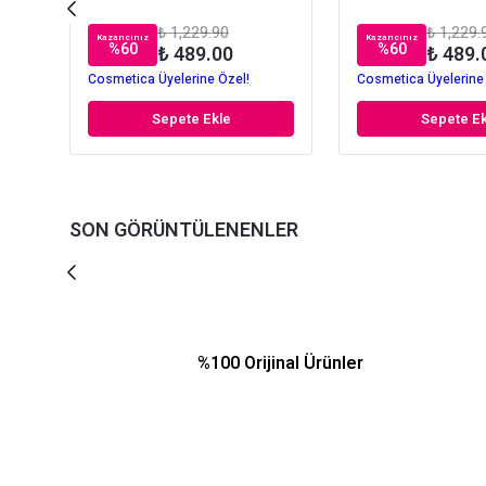
₺ 1,229.90
₺ 1,229.
Kazancınız
Kazancınız
%
60
%
60
₺ 489.00
₺ 489.
Cosmetica Üyelerine Özel!
Cosmetica Üyelerine
Sepete Ekle
Sepete Ek
SON GÖRÜNTÜLENENLER
%100 Orijinal Ürünler