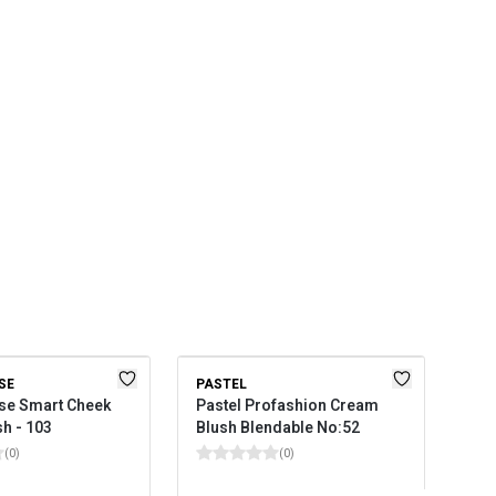
SE
PASTEL
FL
se Smart Cheek
Pastel Profashion Cream
Flo
sh - 103
Blush Blendable No:52
Yoğ
Işıl
(
0
)
(
0
)
Imm