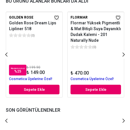
BU ÜRÜNÜ ALANLAR BUNLARI DA ALDI
GOLDEN ROSE
FLORMAR
Golden Rose Dream Lips
Flormar Yüksek Pigmentli
Lipliner 518
& Mat Bitişli Suya Dayanıklı
Dudak Kalemi - 201
(
0
)
Naturally Nude
(
0
)
₺ 199.90
Kazancınız
%
25
₺ 149.00
₺ 470.00
Cosmetica Üyelerine Özel!
Cosmetica Üyelerine Özel!
Sepete Ekle
Sepete Ekle
SON GÖRÜNTÜLENENLER