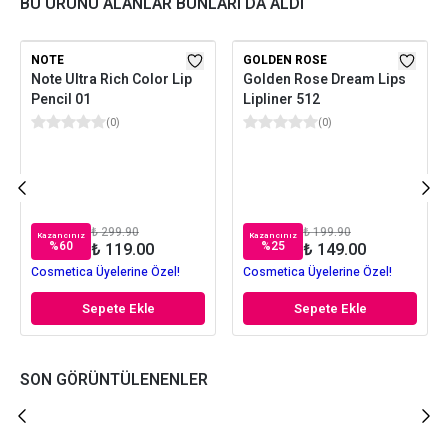
BU ÜRÜNÜ ALANLAR BUNLARI DA ALDI
NOTE
GOLDEN ROSE
Note Ultra Rich Color Lip
Golden Rose Dream Lips
Pencil 01
Lipliner 512
(
0
)
(
0
)
₺ 299.90
₺ 199.90
Kazancınız
Kazancınız
%
60
%
25
₺ 119.00
₺ 149.00
Cosmetica Üyelerine Özel!
Cosmetica Üyelerine Özel!
Sepete Ekle
Sepete Ekle
SON GÖRÜNTÜLENENLER