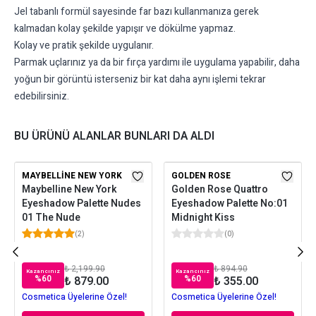
Jel tabanlı formül sayesinde far bazı kullanmanıza gerek
kalmadan kolay şekilde yapışır ve dökülme yapmaz.
Kolay ve pratik şekilde uygulanır.
Parmak uçlarınız ya da bir fırça yardımı ile uygulama yapabilir, daha
yoğun bir görüntü isterseniz bir kat daha aynı işlemi tekrar
edebilirsiniz.
BU ÜRÜNÜ ALANLAR BUNLARI DA ALDI
MAYBELLINE NEW YORK
GOLDEN ROSE
Maybelline New York
Golden Rose Quattro
Eyeshadow Palette Nudes
Eyeshadow Palette No:01
01 The Nude
Midnight Kiss
(
2
)
(
0
)
₺ 2,199.90
₺ 894.90
Kazancınız
Kazancınız
%
60
%
60
₺ 879.00
₺ 355.00
Cosmetica Üyelerine Özel!
Cosmetica Üyelerine Özel!