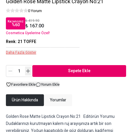
Golden Rose Matte Lipstick Crayon No:21
0 Yorum
₺ 419.90
Kazancınız
%
60
₺ 167.00
Cosmetica Üyelerine Özel!
Renk
:
21 TOFFE
Daha Fazla Göster
Sepete Ekle
Favorilere Ekle
Yorum Ekle
Ürün Hakkında
Yorumlar
Golden Rose Matte Lipstick Crayon No:21 Editörün Yorumu
Dudaklarınızı kurutmayan kalem ruj arayışınıza artık bir son
verebilirsiniz. Yoğun kapatıcılığı ile göz dolduran, kadifemsi