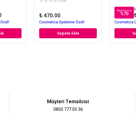
(
0
)
₺
Kazancınız
%
70
0
₺ 470.00
 Özel!
Cosmetica Üyelerine Özel!
Cosmetica Ü
le
Sepete Ekle
S
Müşteri Temsilcisi
0850 777 05 36