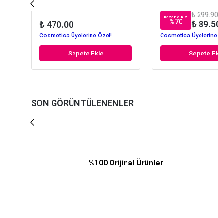
₺ 299.90
Kazancınız
%
70
₺ 89.5
₺ 470.00
Cosmetica Üyelerine Özel!
Cosmetica Üyelerine
Sepete Ekle
Sepete Ek
SON GÖRÜNTÜLENENLER
%100 Orijinal Ürünler