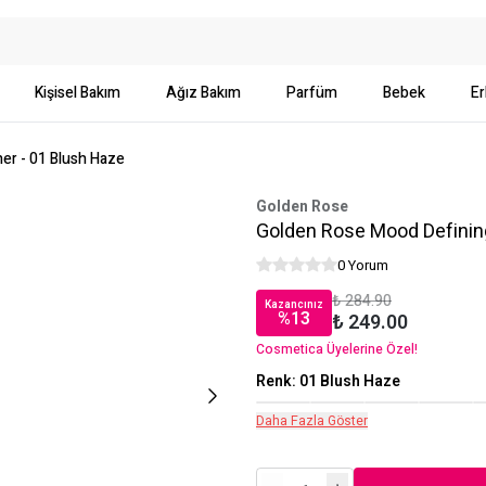
Kişisel Bakım
Ağız Bakım
Parfüm
Bebek
Er
er - 01 Blush Haze
Golden Rose
Golden Rose Mood Defining
0 Yorum
₺ 284.90
Kazancınız
%
13
₺ 249.00
Cosmetica Üyelerine Özel!
Renk
:
01 Blush Haze
Daha Fazla Göster