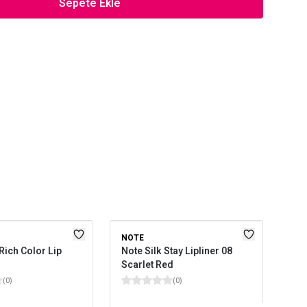
Sepete Ekle
NOTE
GOL
Rich Color Lip
Note Silk Stay Lipliner 08
Emi
Scarlet Red
Pen
(
0
)
(
0
)