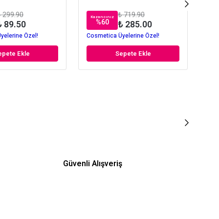
 299.90
₺ 719.90
Kazancınız
Kaz
%
60
₺ 89.50
₺ 285.00
yelerine Özel!
Cosmetica Üyelerine Özel!
Cos
epete Ekle
Sepete Ekle
Güvenli Alışveriş