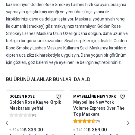
kazandırıyor. Golden Rose Smokey Lashes hızlı kuruyan, bulaşma
yapmayan geliştirilmiş içeriği ve yeni fiber fırça yapısı ile
kirpiklerinizi daha da dolgunlaştırıyor. Maskara, yoğun siyah rengi
ile dumanlı (smokey) göz makyajınızı tamamlıyor. Golden Rose
Smokey Lashes Maskara Ürün Özelliği Daha dolgun, daha uzun ve
belirgin bir görünüm kazandırır. Siyah kirpikler için idealdir. Golden
Rose Smokey Lashes Maskara Kullanım Şekli Maskarayı kirpiklere
dipten uca zikzak hareketiyle uygulayın. Daha yoğun bir görünüm
için gözleri, göz kalemi veya eyeliner ile belirginleştirebilirsiniz.
BU ÜRÜNÜ ALANLAR BUNLARI DA ALDI
GOLDEN ROSE
MAYBELLINE NEW YORK
Golden Rose Kaş ve Kirpik
Maybelline New York
Maskarası Şeffaf
Volume Express Over The
Top Maskara
(
0
)
(
9
)
₺ 339.00
₺ 369.00
₺ 694.90
₺ 749.90