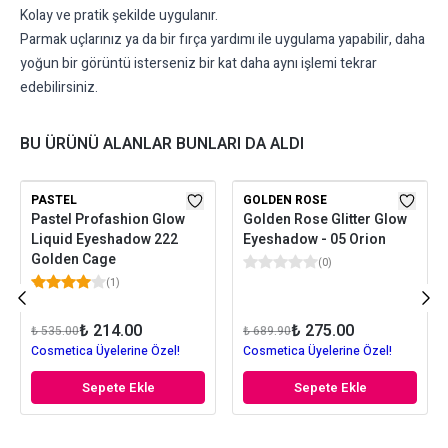
Kolay ve pratik şekilde uygulanır.
Parmak uçlarınız ya da bir fırça yardımı ile uygulama yapabilir, daha
yoğun bir görüntü isterseniz bir kat daha aynı işlemi tekrar
edebilirsiniz.
BU ÜRÜNÜ ALANLAR BUNLARI DA ALDI
PASTEL
GOLDEN ROSE
Pastel Profashion Glow
Golden Rose Glitter Glow
Liquid Eyeshadow 222
Eyeshadow - 05 Orion
Golden Cage
(
0
)
(
1
)
₺ 214.00
₺ 275.00
₺ 535.00
₺ 689.90
Cosmetica Üyelerine Özel!
Cosmetica Üyelerine Özel!
Sepete Ekle
Sepete Ekle