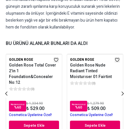
güneşin zararlı ışınlarına karşı koruyuculuk sunarak yeni lekelerin
oluşmasını da önlüyor. İçeriğindeki E vitamini sayesinde cildinizi
beslerken yağlı ve ağır bir etki bırakmayan bu ürün hem kapatıcı
hem de fondöten olarak kullanılabiliyor.
BU ÜRÜNÜ ALANLAR BUNLARI DA ALDI
GOLDEN ROSE
GOLDEN ROSE
Golden Rose Total Cover
Golden Rose Nude
2'in 1
Radiant Tinted
Foundation&Concealer
Moisturıser 01 Fairtint
No:12
(
0
)
(
0
)
₺ 1,334.90
₺ 1,279.90
Kazancınız
Kazancınız
%
60
%
60
₺ 529.00
₺ 509.00
Cosmetica Üyelerine Özel!
Cosmetica Üyelerine Özel!
Sepete Ekle
Sepete Ekle