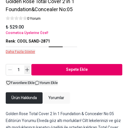
Golden Rose Total Cover 2'in 1
Foundation&Concealer No:05
0 Yorum
₺ 529.00
Cosmetica Üyelerine Özel!
Renk
:
COOL SAND-2871
Daha Fazla Göster
Sepete Ekle
Favorilere Ekle
Yorum Ekle
Ürün Hakkında
Yorumlar
Golden Rose Total Cover 2 İn 1 Foundation & Concealer No:05
Editörün Yorumu Elveda göz altı morlukları! Cilt lekelerinizi ve göz
altı morluklarınızı kapatıcı özelliği ile ortadan kaldıran Total Cover;