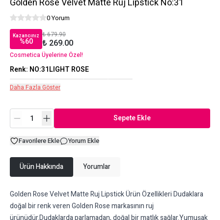
Golden Rose Velvet Matte Ruj Lipstick No:31
0 Yorum
₺ 679.90
Kazancınız
%
60
₺ 269.00
Cosmetica Üyelerine Özel!
Renk
:
NO:31LIGHT ROSE
Daha Fazla Göster
Sepete Ekle
Favorilere Ekle
Yorum Ekle
Ürün Hakkında
Yorumlar
Golden Rose Velvet Matte Ruj Lipstick Ürün Özellikleri Dudaklara
doğal bir renk veren Golden Rose markasının ruj
ürünüdür.Dudaklarda parlamadan, doğal bir matlık sağlar.Yumuşak