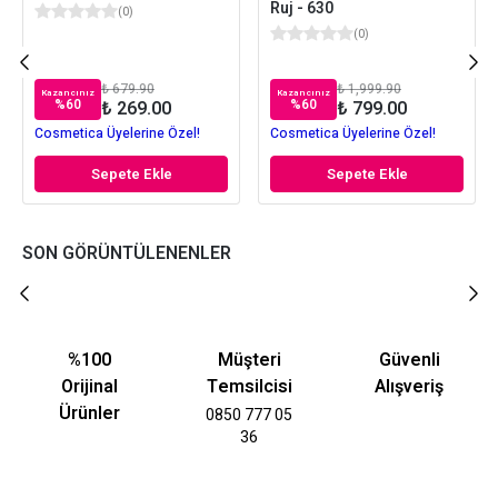
Ruj - 630
(
0
)
(
0
)
₺ 679.90
₺ 1,999.90
Kazancınız
Kazancınız
%
60
%
60
₺ 269.00
₺ 799.00
Cosmetica Üyelerine Özel!
Cosmetica Üyelerine Özel!
Sepete Ekle
Sepete Ekle
SON GÖRÜNTÜLENENLER
%100
Müşteri
Güvenli
Orijinal
Temsilcisi
Alışveriş
Ürünler
0850 777 05
36