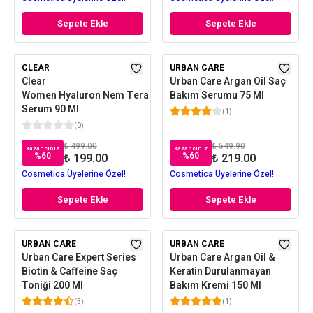
Sepete Ekle
Sepete Ekle
CLEAR
URBAN CARE
Clear
Urban Care Argan Oil Saç
Women Hyaluron Nem Terapisi
Bakım Serumu 75 Ml
Serum 90 Ml
(
1
)
(
0
)
₺ 499.00
₺ 549.90
Kazancınız
Kazancınız
%
60
%
60
₺ 199.00
₺ 219.00
Cosmetica Üyelerine Özel!
Cosmetica Üyelerine Özel!
Sepete Ekle
Sepete Ekle
URBAN CARE
URBAN CARE
Urban Care Expert Series
Urban Care Argan Oil &
Biotin & Caffeine Saç
Keratin Durulanmayan
Toniği 200 Ml
Bakım Kremi 150 Ml
(
5
)
(
1
)