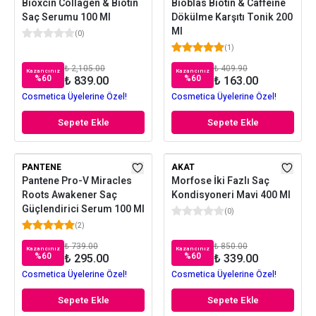
Bioxcin Collagen & Biotin
Bioblas Biotin & Caffeine
Saç Serumu 100 Ml
Dökülme Karşıtı Tonik 200
Ml
(
0
)
(
1
)
₺ 2,105.00
₺ 409.90
Kazancınız
Kazancınız
%
60
%
60
₺ 839.00
₺ 163.00
Cosmetica Üyelerine Özel!
Cosmetica Üyelerine Özel!
Sepete Ekle
Sepete Ekle
PANTENE
AKAT
Pantene Pro-V Miracles
Morfose İki Fazlı Saç
Roots Awakener Saç
Kondisyoneri Mavi 400 Ml
Güçlendirici Serum 100 Ml
(
0
)
(
2
)
₺ 739.00
₺ 850.00
Kazancınız
Kazancınız
%
60
%
60
₺ 295.00
₺ 339.00
Cosmetica Üyelerine Özel!
Cosmetica Üyelerine Özel!
Sepete Ekle
Sepete Ekle