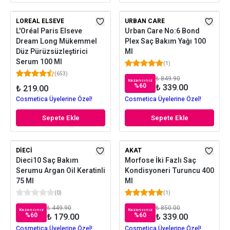
LOREAL ELSEVE
URBAN CARE
L'Oréal Paris Elseve
Urban Care No:6 Bond
Dream Long Mükemmel
Plex Saç Bakım Yağı 100
Düz Pürüzsüzleştirici
Ml
Serum 100 Ml
(
1
)
(
653
)
₺ 849.90
Kazancınız
%
60
₺ 339.00
₺ 219.00
Cosmetica Üyelerine Özel!
Cosmetica Üyelerine Özel!
Sepete Ekle
Sepete Ekle
DIECI
AKAT
Dieci10 Saç Bakım
Morfose İki Fazlı Saç
Serumu Argan Oil Keratinli
Kondisyoneri Turuncu 400
75 Ml
Ml
(
0
)
(
1
)
₺ 449.90
₺ 850.00
Kazancınız
Kazancınız
%
60
%
60
₺ 179.00
₺ 339.00
Cosmetica Üyelerine Özel!
Cosmetica Üyelerine Özel!