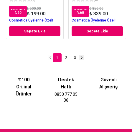
(
0
)
(
0
)
₺ 500.00
₺ 850.00
Kazancınız
Kazancınız
%
60
%
60
₺ 199.00
₺ 339.00
Cosmetica Üyelerine Özel!
Cosmetica Üyelerine Özel!
Sepete Ekle
Sepete Ekle
1
2
3
%100
Destek
Güvenli
Orijinal
Hattı
Alışveriş
Ürünler
0850 777 05
36