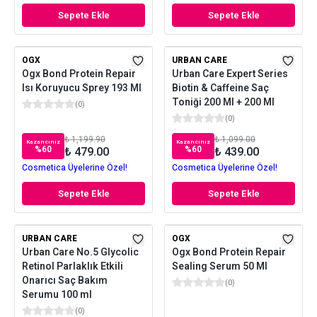
Sepete Ekle
Sepete Ekle
OGX
URBAN CARE
Ogx Bond Protein Repair
Urban Care Expert Series
Isı Koruyucu Sprey 193 Ml
Biotin & Caffeine Saç
Toniği 200 Ml + 200 Ml
(
0
)
(
0
)
₺ 1,199.90
₺ 1,099.00
Kazancınız
Kazancınız
%
60
%
60
₺ 479.00
₺ 439.00
Cosmetica Üyelerine Özel!
Cosmetica Üyelerine Özel!
Sepete Ekle
Sepete Ekle
URBAN CARE
OGX
Urban Care No.5 Glycolic
Ogx Bond Protein Repair
Retinol Parlaklık Etkili
Sealing Serum 50 Ml
Onarıcı Saç Bakım
(
0
)
Serumu 100 ml
(
0
)