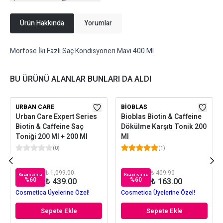
Ürün Hakkında
Yorumlar
Morfose İki Fazlı Saç Kondisyoneri Mavi 400 Ml
BU ÜRÜNÜ ALANLAR BUNLARI DA ALDI
URBAN CARE
BIOBLAS
Urban Care Expert Series
Bioblas Biotin & Caffeine
Biotin & Caffeine Saç
Dökülme Karşıtı Tonik 200
Toniği 200 Ml + 200 Ml
Ml
(
0
)
(
1
)
₺ 1,099.00
₺ 409.90
Kazancınız
Kazancınız
%
60
%
60
₺ 439.00
₺ 163.00
Cosmetica Üyelerine Özel!
Cosmetica Üyelerine Özel!
Sepete Ekle
Sepete Ekle