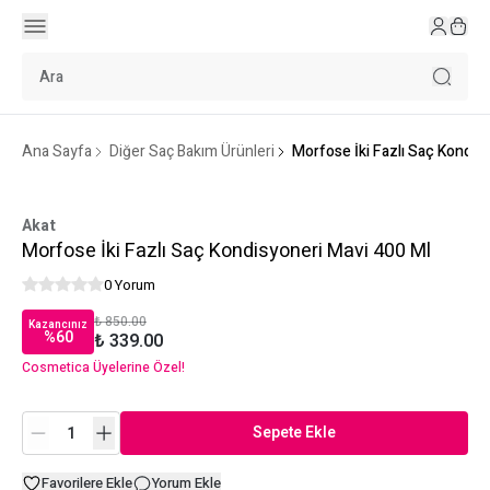
Ana Sayfa
Diğer Saç Bakım Ürünleri
Morfose İki Fazlı Saç Kondis
Akat
Morfose İki Fazlı Saç Kondisyoneri Mavi 400 Ml
0 Yorum
₺ 850.00
Kazancınız
%
60
₺ 339.00
Cosmetica Üyelerine Özel!
Sepete Ekle
Favorilere Ekle
Yorum Ekle