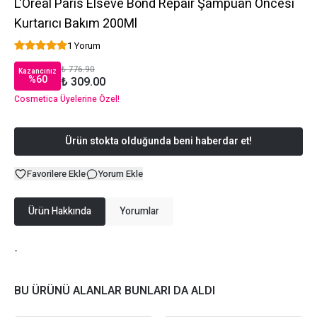
L'Oréal Paris Elseve Bond Repair Şampuan Öncesi
Kurtarıcı Bakım 200Ml
1 Yorum
₺ 776.90
Kazancınız
%
60
₺ 309.00
Cosmetica Üyelerine Özel!
Ürün stokta olduğunda beni haberdar et!
Favorilere Ekle
Yorum Ekle
Ürün Hakkında
Yorumlar
-
BU ÜRÜNÜ ALANLAR BUNLARI DA ALDI