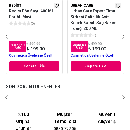
REDIST
URBAN CARE
Redist Fön Suyu 400 Ml
Urban Care Expert Elma
For All Mavi
Sirkesi Salisilik Asit
Kepek Karşıtı Saç Bakım
(
0
)
Toniği 200 ML
(
0
)
₺ 500.00
₺ 499.90
Kazancınız
Kazancınız
%
60
%
60
₺ 199.00
₺ 199.00
Cosmetica Üyelerine Özel!
Cosmetica Üyelerine Özel!
Sepete Ekle
Sepete Ekle
SON GÖRÜNTÜLENENLER
%100
Müşteri
Güvenli
Orijinal
Temsilcisi
Alışveriş
Ürünler
0850 777 05