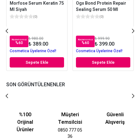
Morfose Serum Keratin 75
Ogx Bond Protein Repair
Ml Siyah
Sealing Serum 50 Ml
(
0
)
(
0
)
₺ 980.00
₺ 999.90
Kazancınız
Kazancınız
%
60
%
60
₺ 389.00
₺ 399.00
Cosmetica Üyelerine Özel!
Cosmetica Üyelerine Özel!
Sepete Ekle
Sepete Ekle
SON GÖRÜNTÜLENENLER
%100
Müşteri
Güvenli
Orijinal
Temsilcisi
Alışveriş
Ürünler
0850 777 05
36