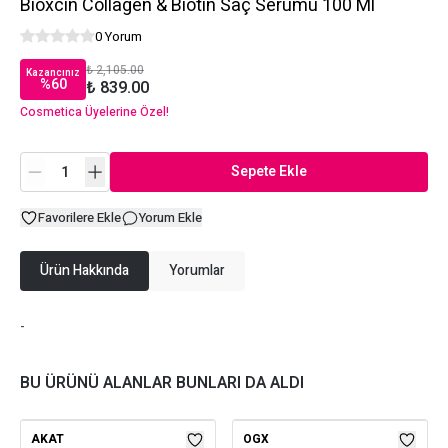
Bioxcin Collagen & Biotin Saç Serumu 100 Ml
0 Yorum
₺ 2,105.00
Kazancınız
%
60
₺ 839.00
Cosmetica Üyelerine Özel!
Sepete Ekle
Favorilere Ekle
Yorum Ekle
Ürün Hakkında
Yorumlar
-
BU ÜRÜNÜ ALANLAR BUNLARI DA ALDI
AKAT
OGX