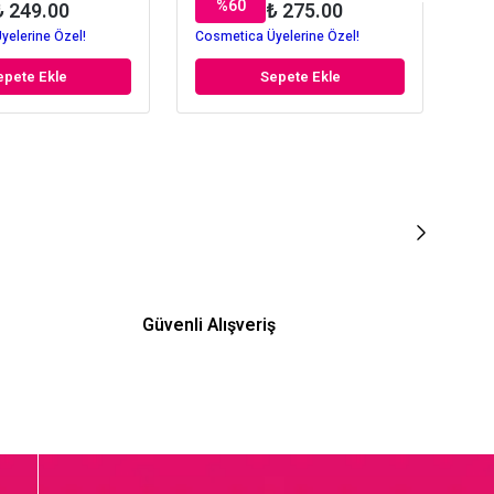
%
60
₺ 249.00
₺ 275.00
yelerine Özel!
Cosmetica Üyelerine Özel!
Cos
epete Ekle
Sepete Ekle
Güvenli Alışveriş