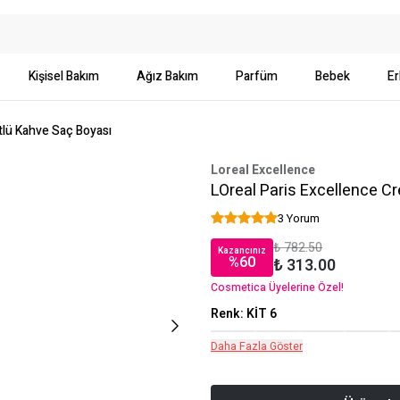
Kişisel Bakım
Ağız Bakım
Parfüm
Bebek
Er
tlü Kahve Saç Boyası
Loreal Excellence
LOreal Paris Excellence C
3 Yorum
₺ 782.50
Kazancınız
%
60
₺ 313.00
Cosmetica Üyelerine Özel!
Renk
:
KİT 6
Daha Fazla Göster