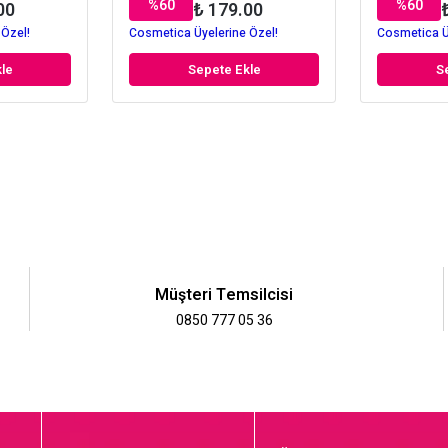
%
60
%
60
00
₺ 179.00
 Özel!
Cosmetica Üyelerine Özel!
Cosmetica Ü
le
Sepete Ekle
S
Müşteri Temsilcisi
0850 777 05 36