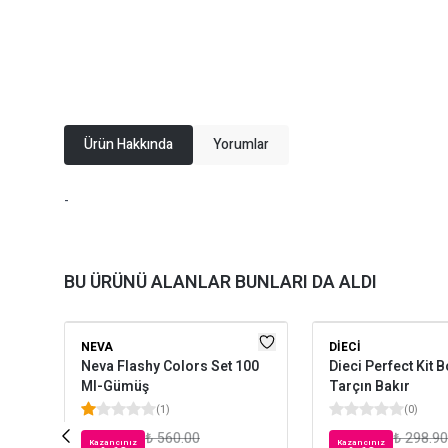
Ürün Hakkında
Yorumlar
-
BU ÜRÜNÜ ALANLAR BUNLARI DA ALDI
NEVA
DIECI
Neva Flashy Colors Set 100
Dieci Perfect Kit 
Ml-Gümüş
Tarçın Bakır
(
1
)
(
0
)
₺ 560.00
₺ 298.90
Kazancınız
Kazancınız