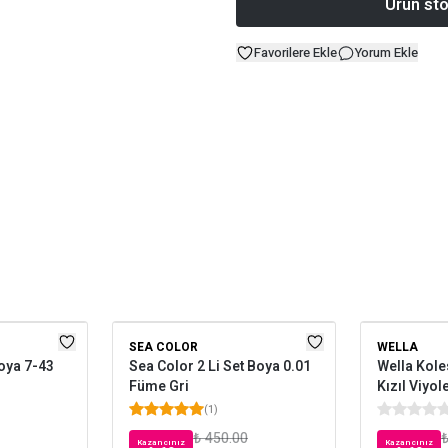
Ürün sto
Favorilere Ekle
Yorum Ekle
SEA COLOR
WELLA
Boya 7-43
Sea Color 2 Li Set Boya 0.01
Wella Kole
Füme Gri
Kızıl Viyol
(
1
)
₺ 450.00
₺
Kazancınız
Kazancınız