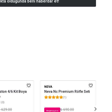
kta olduğunda beni haberdar et!
NEVA
DIE
ston 4/6 Kit Boya
Neva Nc Premium Röfle Seti
Die
e
Koy
(
1
)
(
0
)
 629.00
₺ 690.00
Kazancınız
Kaz