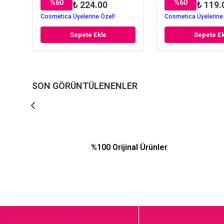
%
60
%
60
₺ 224.00
₺ 119.
Cosmetica Üyelerine Özel!
Cosmetica Üyelerine
Sepete Ekle
Sepete Ek
SON GÖRÜNTÜLENENLER
%100 Orijinal Ürünler