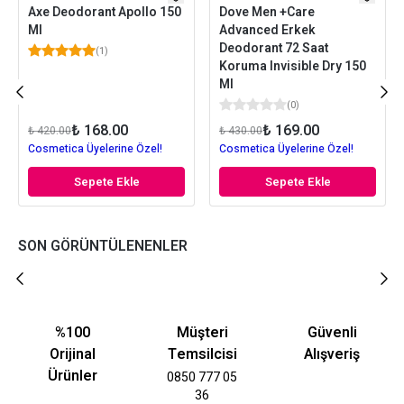
Axe Deodorant Apollo 150
Dove Men +Care
Ml
Advanced Erkek
Deodorant 72 Saat
(
1
)
Koruma Invisible Dry 150
Ml
(
0
)
₺ 168.00
₺ 169.00
₺ 420.00
₺ 430.00
Cosmetica Üyelerine Özel!
Cosmetica Üyelerine Özel!
Sepete Ekle
Sepete Ekle
SON GÖRÜNTÜLENENLER
%100
Müşteri
Güvenli
Orijinal
Temsilcisi
Alışveriş
Ürünler
0850 777 05
36