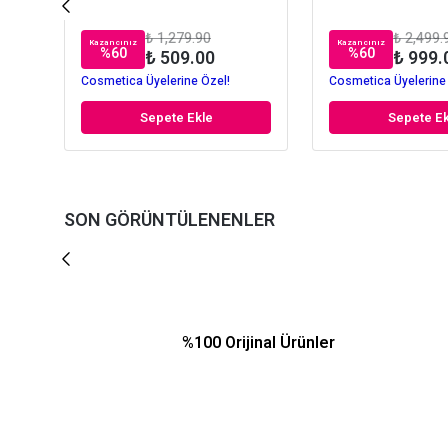
₺ 1,279.90
₺ 2,499.
Kazancınız
Kazancınız
%
60
%
60
₺ 509.00
₺ 999.
Cosmetica Üyelerine Özel!
Cosmetica Üyelerine
Sepete Ekle
Sepete Ek
SON GÖRÜNTÜLENENLER
%100 Orijinal Ürünler