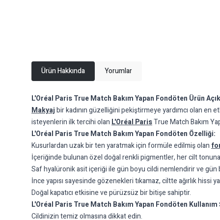
Ürün Hakkında
Yorumlar
L'Oréal Paris True Match Bakım Yapan Fondöten Ürün Açı
Makyaj
bir kadının güzelliğini pekiştirmeye yardımcı olan en et
isteyenlerin ilk tercihi olan
L'Oréal Paris
True Match Bakım Y
L'Oréal Paris True Match Bakım Yapan Fondöten Özelliği:
Kusurlardan uzak bir ten yaratmak için formüle edilmiş olan
fo
İçeriğinde bulunan özel doğal renkli pigmentler, her cilt tonu
Saf hyalüronik asit içeriği ile gün boyu cildi nemlendirir ve gün b
İnce yapısı sayesinde gözenekleri tıkamaz, ciltte ağırlık hissi y
Doğal kapatıcı etkisine ve pürüzsüz bir bitişe sahiptir.
L'Oréal Paris True Match Bakım Yapan Fondöten Kullanım 
Cildinizin temiz olmasına dikkat edin.