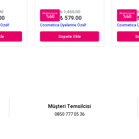
90
₺ 1,450.00
₺
Kazancınız
Kazancınız
%
60
%
60
00
₺ 579.00
 Özel!
Cosmetica Üyelerine Özel!
Cosmetica Ü
le
Sepete Ekle
S
Müşteri Temsilcisi
0850 777 05 36