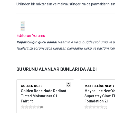
Üründen bir miktar alın ve makyaj süngeri ya da parmaklarınızın y
Editörün Yorumu
Kapatıcılığın gücü adına!
Vitamin A ve C, buğday tohumu ve üzü
lekelerinizi sorunsuzca kapatan blendable, koku ve parfüm içe
BU ÜRÜNÜ ALANLAR BUNLARI DA ALDI
GOLDEN ROSE
MAYBELLINE NEW 
Golden Rose Nude Radiant
Maybelline New Y
Tinted Moisturıser 01
Superstay Glow Ti
Fairtint
Foundation 21
(
0
)
(
0
)