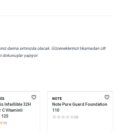
iz daima sırtınızda olacak. Gözeneklerinizi tıkamadan cilt
i dokunuşlar yapıyor.
RIS
NOTE
MAY
is Infaillible 32H
Note Pure Guard Foundation
May
 C Vitaminli
110
Sup
 125
Fou
(
0
)
(
10
)