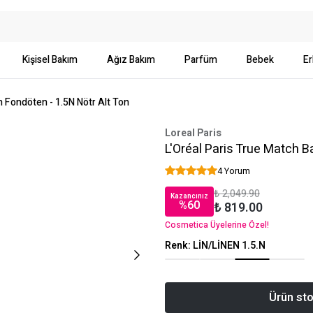
Kişisel Bakım
Ağız Bakım
Parfüm
Bebek
Er
n Fondöten - 1.5N Nötr Alt Ton
Loreal Paris
L'Oréal Paris True Match B
4 Yorum
₺ 2,049.90
Kazancınız
%
60
₺ 819.00
Cosmetica Üyelerine Özel!
Renk
:
LİN/LİNEN 1.5.N
Ürün sto