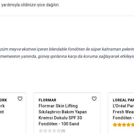
ardımıyla cildinize iyice dağıtın.
m meyve ekstresi içeren blendable fondöten ile süper kahraman pelerinin
rmemesinin yanında, güneş ışınlarına karşı da koruma sağlayarak etkileyic
YORK
FLORMAR
LOREAL PA
ork
Flormar Skin Lifting
L'Oréal Par
nt
Sıkılaştırıcı Bakım Yapan
Fresh Wear
Kremsi Dokulu SPF 30
Fondöten -
Fondöten - 100 Sand
(
0
)