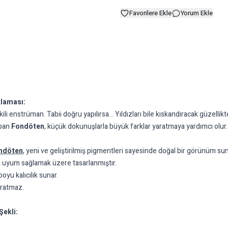
Favorilere Ekle
Yorum Ekle
klaması:
kili enstrüman. Tabii doğru yapılırsa… Yıldızları bile kıskandıracak güzelli
apan
Fondöten
, küçük dokunuşlarla büyük farklar yaratmaya yardımcı olur.
ndöten
, yeni ve geliştirilmiş pigmentleri sayesinde doğal bir görünüm sun
na uyum sağlamak üzere tasarlanmıştır.
oyu kalıcılık sunar.
aratmaz.
Şekli: