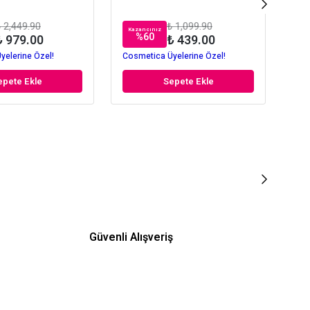
 2,449.90
₺ 1,099.90
Kazancınız
Kaz
%
60
₺ 979.00
₺ 439.00
yelerine Özel!
Cosmetica Üyelerine Özel!
Cos
epete Ekle
Sepete Ekle
Güvenli Alışveriş