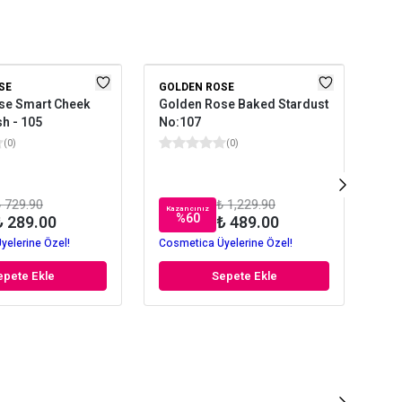
SE
GOLDEN ROSE
PAS
se Smart Cheek
Golden Rose Baked Stardust
Pas
sh - 105
No:107
Blu
(
0
)
(
0
)
 729.90
₺ 1,229.90
Kazancınız
Kaz
%
60
₺ 289.00
₺ 489.00
yelerine Özel!
Cosmetica Üyelerine Özel!
Cos
epete Ekle
Sepete Ekle