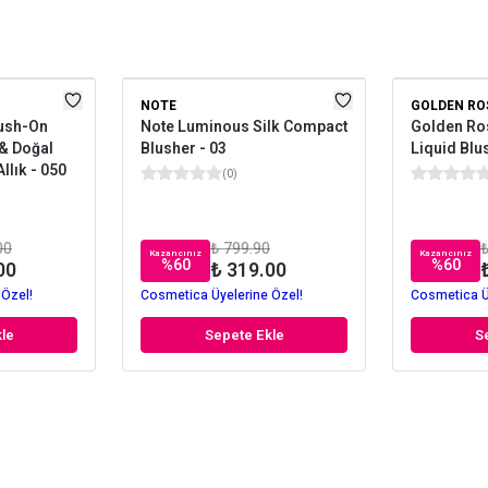
NOTE
GOLDEN RO
ush-On
Note Luminous Silk Compact
Golden Ro
& Doğal
Blusher - 03
Liquid Blu
Allık - 050
(
0
)
00
₺ 799.90
₺
Kazancınız
Kazancınız
%
60
%
60
00
₺ 319.00
 Özel!
Cosmetica Üyelerine Özel!
Cosmetica Ü
le
Sepete Ekle
S