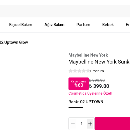
Kişisel Bakım
Ağız Bakım
Parfüm
Bebek
Er
- 02 Uptown Glow
Maybelline New York
Maybelline New York Sunkis
0 Yorum
₺ 999.90
Kazancınız
%
60
₺ 399.00
Cosmetica Üyelerine Özel!
Renk
:
02 UPTOWN