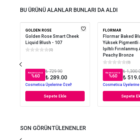
BU ÜRÜNÜ ALANLAR BUNLARI DA ALDI
GOLDEN ROSE
FLORMAR
Golden Rose Smart Cheek
Flormar Baked Bl
Liquid Blush - 107
Yüksek Pigmentli 
Işıltılı Fırınlanmış 
(
0
)
Peachy Bronze
(
0
)
₺ 729.90
₺ 1,300.
Kazancınız
Kazancınız
%
60
%
60
₺ 289.00
₺ 519.
Cosmetica Üyelerine Özel!
Cosmetica Üyelerine
Sepete Ekle
Sepete Ek
SON GÖRÜNTÜLENENLER