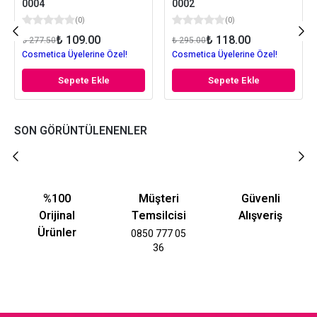
0004
0002
(
0
)
(
0
)
₺ 109.00
₺ 118.00
₺ 277.50
₺ 295.00
Cosmetica Üyelerine Özel!
Cosmetica Üyelerine Özel!
Sepete Ekle
Sepete Ekle
SON GÖRÜNTÜLENENLER
%100
Müşteri
Güvenli
Orijinal
Temsilcisi
Alışveriş
Ürünler
0850 777 05
36