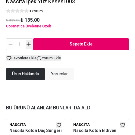
Nascita İpek Yüz Kesesi 003
0 Yorum
₺ 135.00
₺ 339.00
Cosmetica Üyelerine Özel!
Sepete Ekle
Favorilere Ekle
Yorum Ekle
Ürün Hakkında
Yorumlar
-
BU ÜRÜNÜ ALANLAR BUNLARI DA ALDI
NASCITA
NASCITA
Nascita Koton Duş Süngeri
Nascita Koton Eldiven