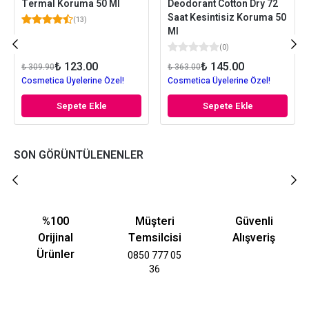
Termal Koruma 50 Ml
Deodorant Cotton Dry 72
Saat Kesintisiz Koruma 50
(
13
)
Ml
(
0
)
₺ 123.00
₺ 145.00
₺ 309.90
₺ 363.00
Cosmetica Üyelerine Özel!
Cosmetica Üyelerine Özel!
Sepete Ekle
Sepete Ekle
SON GÖRÜNTÜLENENLER
%100
Müşteri
Güvenli
Orijinal
Temsilcisi
Alışveriş
Ürünler
0850 777 05
36