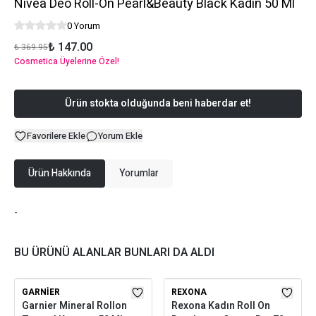
Nivea Deo Roll-On Pearl&Beauty Black Kadın 50 Ml
0 Yorum
₺ 147.00
₺ 369.95
Cosmetica Üyelerine Özel!
Ürün stokta olduğunda beni haberdar et!
Favorilere Ekle
Yorum Ekle
Ürün Hakkında
Yorumlar
-
BU ÜRÜNÜ ALANLAR BUNLARI DA ALDI
GARNIER
REXONA
Garnier Mineral Rollon
Rexona Kadın Roll On