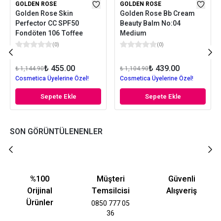
GOLDEN ROSE
GOLDEN ROSE
Golden Rose Skin
Golden Rose Bb Cream
Perfector CC SPF50
Beauty Balm No:04
Fondöten 106 Toffee
Medium
(
0
)
(
0
)
₺ 455.00
₺ 439.00
₺ 1,144.90
₺ 1,104.90
Cosmetica Üyelerine Özel!
Cosmetica Üyelerine Özel!
Sepete Ekle
Sepete Ekle
SON GÖRÜNTÜLENENLER
%100
Müşteri
Güvenli
Orijinal
Temsilcisi
Alışveriş
Ürünler
0850 777 05
36