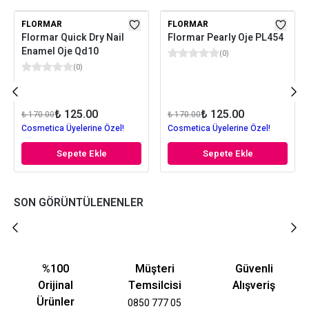
FLORMAR
FLORMAR
Flormar Quick Dry Nail
Flormar Pearly Oje PL454
Enamel Oje Qd10
(
0
)
(
0
)
₺ 125.00
₺ 125.00
₺ 170.00
₺ 170.00
Cosmetica Üyelerine Özel!
Cosmetica Üyelerine Özel!
Sepete Ekle
Sepete Ekle
SON GÖRÜNTÜLENENLER
%100
Müşteri
Güvenli
Orijinal
Temsilcisi
Alışveriş
Ürünler
0850 777 05