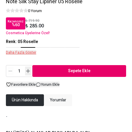
Note Silk Stay Lipliner 05 Roselle
0 Yorum
₺ 719.90
Kazancınız
%
60
₺ 285.00
Cosmetica Üyelerine Özel!
Renk
:
05 Roselle
Daha Fazla Göster
Sepete Ekle
Favorilere Ekle
Yorum Ekle
Ürün Hakkında
Yorumlar
-