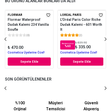
BU ÜRÜNÜ ALANLAR BUNLARI DA ALDI
FLORMAR
LOREAL PARIS
Flormar Waterproof
L'Oréal Paris Color Riche
Dudak Kalemi 234 Vanilla
Dudak Kalemi - 601 Worth
Soufle
It
(
0
)
(
2
)
₺ 839.90
Kazancınız
%
60
₺ 335.00
₺ 470.00
Cosmetica Üyelerine Özel!
Cosmetica Üyelerine Özel!
Sepete Ekle
Sepete Ekle
SON GÖRÜNTÜLENENLER
%100
Müşteri
Güvenli
Orijinal
Temsilcisi
Alışveriş