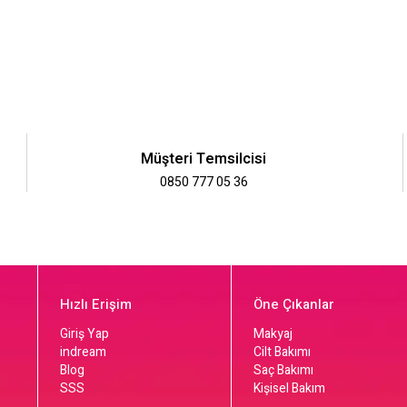
Müşteri Temsilcisi
0850 777 05 36
Hızlı Erişim
Öne Çıkanlar
Giriş Yap
Makyaj
indream
Cilt Bakımı
Blog
Saç Bakımı
SSS
Kişisel Bakım