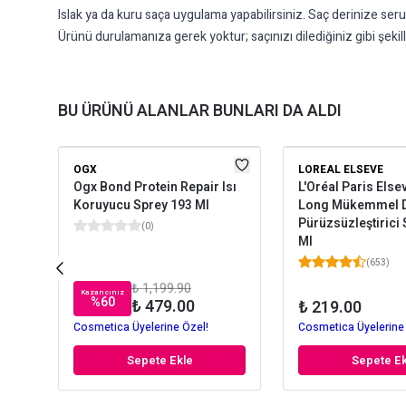
Islak ya da kuru saça uygulama yapabilirsiniz. Saç derinize ser
Ürünü durulamanıza gerek yoktur; saçınızı dilediğiniz gibi şekill
BU ÜRÜNÜ ALANLAR BUNLARI DA ALDI
OGX
LOREAL ELSEVE
Ogx Bond Protein Repair Isı
L'Oréal Paris Els
Koruyucu Sprey 193 Ml
Long Mükemmel 
Pürüzsüzleştirici
(
0
)
Ml
(
653
)
₺ 1,199.90
Kazancınız
%
60
₺ 479.00
₺ 219.00
Cosmetica Üyelerine Özel!
Cosmetica Üyelerine
Sepete Ekle
Sepete Ek