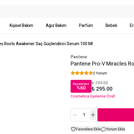
Kişisel Bakım
Ağız Bakım
Parfüm
Bebek
Er
es Roots Awakener Saç Güçlendirici Serum 100 Ml
Pantene
Pantene Pro-V Miracles R
2 Yorum
₺ 739.00
Kazancınız
%
60
₺ 295.00
Cosmetica Üyelerine Özel!
Favorilere Ekle
Yorum Ekle