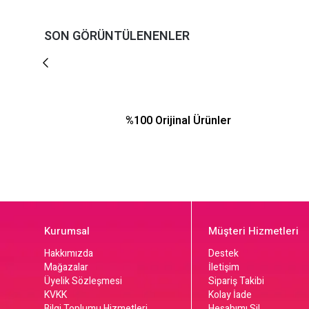
SON GÖRÜNTÜLENENLER
%100 Orijinal Ürünler
Kurumsal
Müşteri Hizmetleri
Hakkımızda
Destek
Mağazalar
İletişim
Üyelik Sözleşmesi
Sipariş Takibi
KVKK
Kolay İade
Bilgi Toplumu Hizmetleri
Hesabımı Sil