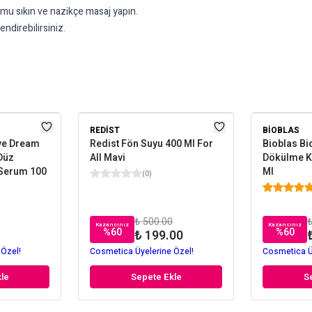
umu sıkın ve nazikçe masaj yapın.
endirebilirsiniz.
REDIST
BIOBLAS
eve Dream
Redist Fön Suyu 400 Ml For
Bioblas Bi
Düz
All Mavi
Dökülme Ka
 Serum 100
Ml
(
0
)
₺ 500.00
₺
Kazancınız
Kazancınız
%
60
%
60
₺ 199.00
 Özel!
Cosmetica Üyelerine Özel!
Cosmetica Ü
le
Sepete Ekle
S