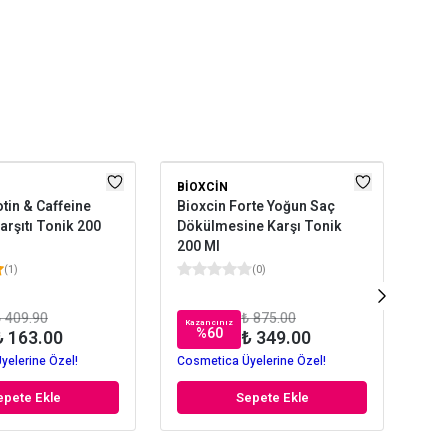
BIOXCIN
UR
otin & Caffeine
Bioxcin Forte Yoğun Saç
Urb
rşıtı Tonik 200
Dökülmesine Karşı Tonik
Sir
200 Ml
Kar
ML
(
1
)
(
0
)
 409.90
₺ 875.00
Kazancınız
Kaz
%
60
₺ 163.00
₺ 349.00
yelerine Özel!
Cosmetica Üyelerine Özel!
Cos
epete Ekle
Sepete Ekle