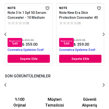
NOTE
NOTE
Note 3 In 1 Spf 50 Serum
Note New Era Skin
Concealer - 10 Medium
Protection Concealer 40
(
0
)
(
0
)
₺ 899.90
₺ 899.90
Kazancınız
Kazancınız
%
60
%
60
₺ 359.00
₺ 359.00
Cosmetica Üyelerine Özel!
Cosmetica Üyelerine Özel!
Sepete Ekle
Sepete Ekle
SON GÖRÜNTÜLENENLER
%100
Müşteri
Güvenli
Orijinal
Temsilcisi
Alışveriş