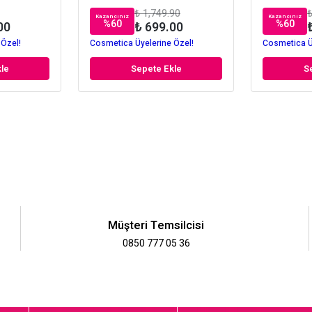
₺ 1,749.90
₺
Kazancınız
Kazancınız
%
60
%
60
00
₺ 699.00
 Özel!
Cosmetica Üyelerine Özel!
Cosmetica Ü
le
Sepete Ekle
S
Müşteri Temsilcisi
0850 777 05 36