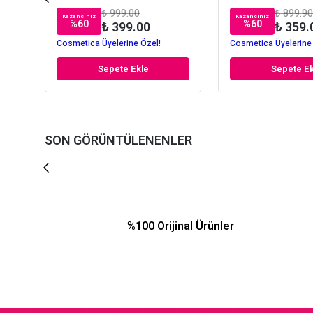
₺ 999.00
₺ 899.90
Kazancınız
Kazancınız
%
60
%
60
₺ 399.00
₺ 359.
Cosmetica Üyelerine Özel!
Cosmetica Üyelerine
Sepete Ekle
Sepete Ek
SON GÖRÜNTÜLENENLER
%100 Orijinal Ürünler