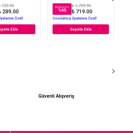
 729.90
₺ 1,799.90
Kazancınız
Kaz
%
60
₺ 289.00
₺ 719.00
yelerine Özel!
Cosmetica Üyelerine Özel!
Cos
epete Ekle
Sepete Ekle
Güvenli Alışveriş