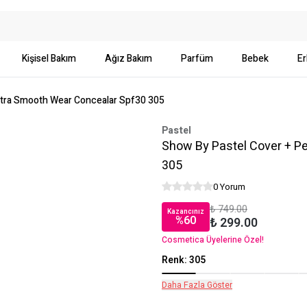
Kişisel Bakım
Ağız Bakım
Parfüm
Bebek
Er
ltra Smooth Wear Concealar Spf30 305
Pastel
Show By Pastel Cover + P
305
0 Yorum
₺ 749.00
Kazancınız
%
60
₺ 299.00
Cosmetica Üyelerine Özel!
Renk
:
305
Daha Fazla Göster