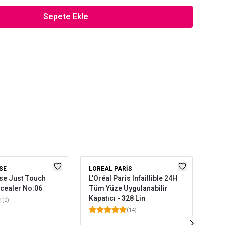
Sepete Ekle
SE
LOREAL PARIS
FL
se Just Touch
L'Oréal Paris Infaillible 24H
Flo
cealer No:06
Tüm Yüze Uygulanabilir
Çiz
Kapatıcı - 328 Lin
Pig
(
0
)
Fai
(
14
)