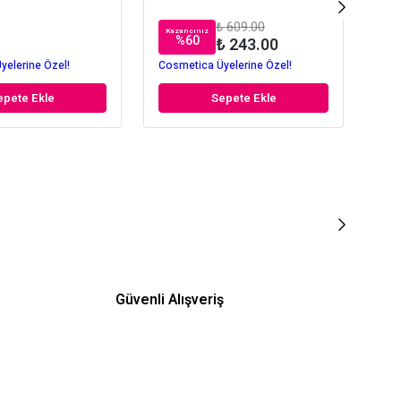
₺ 609.00
Kazancınız
Kaz
%
60
₺ 243.00
yelerine Özel!
Cosmetica Üyelerine Özel!
Cos
epete Ekle
Sepete Ekle
Güvenli Alışveriş