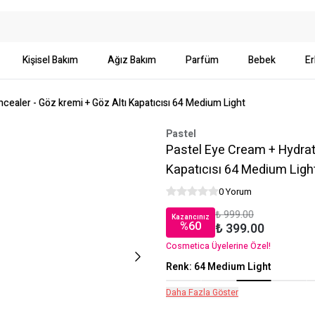
Kişisel Bakım
Ağız Bakım
Parfüm
Bebek
Er
cealer - Göz kremi + Göz Altı Kapatıcısı 64 Medium Light
Pastel
Pastel Eye Cream + Hydrati
Kapatıcısı 64 Medium Ligh
0 Yorum
₺ 999.00
Kazancınız
%
60
₺ 399.00
Cosmetica Üyelerine Özel!
Renk
:
64 Medium Light
Daha Fazla Göster