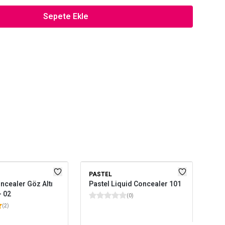
Sepete Ekle
PASTEL
PR
ncealer Göz Altı
Pastel Liquid Concealer 101
Pre
- 02
Con
(
0
)
(
2
)