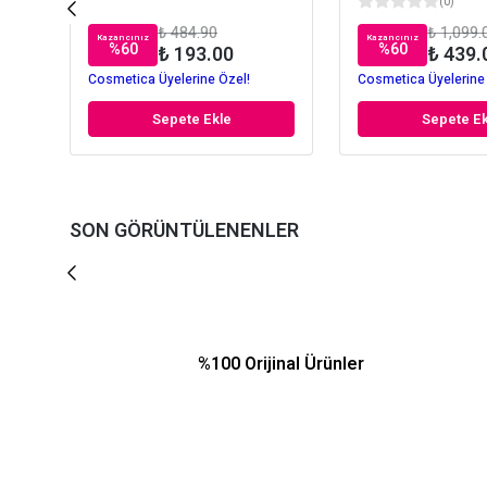
(
0
)
₺ 484.90
₺ 1,099.
Kazancınız
Kazancınız
%
60
%
60
₺ 193.00
₺ 439.
Cosmetica Üyelerine Özel!
Cosmetica Üyelerine
Sepete Ekle
Sepete Ek
SON GÖRÜNTÜLENENLER
%100 Orijinal Ürünler