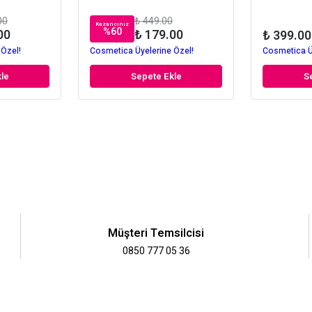
00
₺ 449.00
Kazancınız
%
60
00
₺ 179.00
₺ 399.00
 Özel!
Cosmetica Üyelerine Özel!
Cosmetica Ü
le
Sepete Ekle
S
Müşteri Temsilcisi
0850 777 05 36