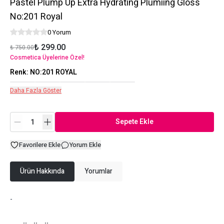
Pastel Plump Up Extra Hydrating Plumiıng Gloss
No:201 Royal
0 Yorum
₺ 299.00
₺ 750.00
Cosmetica Üyelerine Özel!
Renk
:
NO:201 ROYAL
Daha Fazla Göster
Sepete Ekle
Favorilere Ekle
Yorum Ekle
Ürün Hakkında
Yorumlar
-