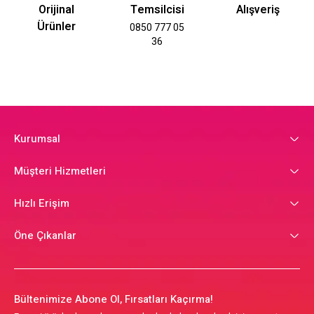
Orijinal
Temsilcisi
Alışveriş
Ürünler
0850 777 05
36
Kurumsal
Müşteri Hizmetleri
Hızlı Erişim
Öne Çıkanlar
Bültenimize Abone Ol, Fırsatları Kaçırma!