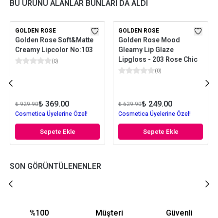
BU ÜRÜNÜ ALANLAR BUNLARI DA ALDI
GOLDEN ROSE
GOLDEN ROSE
Golden Rose Soft&Matte
Golden Rose Mood
Creamy Lipcolor No:103
Gleamy Lip Glaze
Lipgloss - 203 Rose Chic
(
0
)
(
0
)
₺ 369.00
₺ 249.00
₺ 929.90
₺ 629.90
Cosmetica Üyelerine Özel!
Cosmetica Üyelerine Özel!
Sepete Ekle
Sepete Ekle
SON GÖRÜNTÜLENENLER
%100
Müşteri
Güvenli