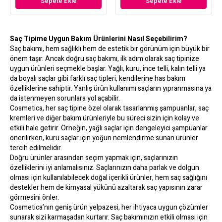
Sepete Ekle
Sepete Ekle
Saç Tipime Uygun Bakım Ürünlerini Nasıl Seçebilirim?
Saç bakımı, hem sağlıklı hem de estetik bir görünüm için büyük bir
önem taşır. Ancak doğru saç bakımı, ilk adım olarak saç tipinize
uygun ürünleri seçmekle başlar. Yağlı, kuru, ince telli, kalın telli ya
da boyalı saçlar gibi farklı saç tipleri, kendilerine has bakım
özelliklerine sahiptir. Yanlış ürün kullanımı saçların yıpranmasına ya
da istenmeyen sorunlara yol açabilir.
Cosmetica, her saç tipine özel olarak tasarlanmış şampuanlar, saç
kremleri ve diğer bakım ürünleriyle bu süreci sizin için kolay ve
etkili hale getirir. Örneğin, yağlı saçlar için dengeleyici şampuanlar
önerilirken, kuru saçlar için yoğun nemlendirme sunan ürünler
tercih edilmelidir.
Doğru ürünler arasından seçim yapmak için, saçlarınızın
özelliklerini iyi anlamalısınız. Saçlarınızın daha parlak ve dolgun
olması için kullanılabilecek doğal içerikli ürünler, hem saç sağlığını
destekler hem de kimyasal yükünü azaltarak saç yapısının zarar
görmesini önler.
Cosmetica’nın geniş ürün yelpazesi, her ihtiyaca uygun çözümler
sunarak sizi karmaşadan kurtarır. Saç bakımınızın etkili olması için