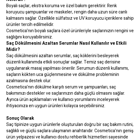
Boyalı saçlar, ekstra koruma ve özel bakım gerektirir. Renk
koruyucu şampuanlar ve maskeler, rengin daha uzun süre canlı
kalmasını sağlar. Özellikle sülfatsız ve UV koruyucu içeriklere sahip
ürünler tercih edilmelidir.
Cosmetica’nın boyalı saçlara özel ürünleriyle saçlarınızın rengini ve
sağlığını koruyabilirsiniz.
Saç Dökülmesini Azaltan Serumlar Nasıl Kullanılır ve Etkili
Midir?
Saç dökülmesini azaltan serumlar, saç köklerini besleyerek
düzenli kullanımda etkili sonuçlar sağlar. Temiz saç derisine
uygulanarak masaj yapılması önerilir. Serumun düzenli kullanımı,
saçların kökten uca güçlenmesine ve dökülme probleminin
azalmasına destek olur.
Cosmetica’nın dökülme karşıtı serum ve şampuanları, saç
bakımınızı destekler ve saçlarınızın daha güçlü olmasını sağlar.
Ayrıca ürün açıklamaları ve kullanıcı yorumlarını inceleyerek
ihtiyacınıza en uygun ürünleri kolayca seçebilirsiniz.
Sonuç Olarak
Saç tipinize uygun ürünlerle oluşturulan doğru bir saç bakım rutini,
sağlıklı ve güçlü saçlara ulaşmanın anahtarıdır. Cosmetica’nın geniş
ürün yelpazesi ve kullanıcı dostu rehberlik hizmetleri sayesinde