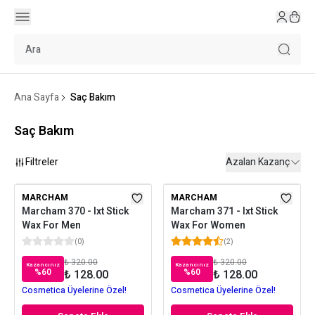
Ana Sayfa
Saç Bakım
Saç Bakım
Filtreler
Azalan Kazanç
MARCHAM
MARCHAM
Marcham 370 - Ixt Stick
Marcham 371 - Ixt Stick
Wax For Men
Wax For Women
(
0
)
(
2
)
₺ 320.00
₺ 320.00
Kazancınız
Kazancınız
%
60
%
60
₺ 128.00
₺ 128.00
Cosmetica Üyelerine Özel!
Cosmetica Üyelerine Özel!