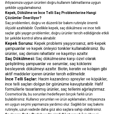
ihtiyacınıza uygun ürünleri doğru kullanım talimatlarına uygun
şekilde uygulamalısınız.
Kepek, Dökülme ve İnce Telli Saç Problemlerine Hangi
Çözümler Öneriliyor?
Saç problemleri, doğru ve düzenli bir bakım rutiniyle önemli
ölçüdé azaltılabilir. Özellikle kepek, saç dökülmesi ve ince telli
saçlar gibi yaygın problemler, doğru ürünler tercih edildiğinde etkili
bir şekilde kontrol altına alınabilir.
Kepek Sorunu:
Kepek problemi yaşıyorsanız, anti-kepek
şampuanlar ve kepek önleyici tonikler kullanabilirsiniz. Bu
ürünler, saç derisini rahatlatır ve kaşıntıyı azaltır.
Saç Dökülmesi:
Saç dökülmesine karşı özel olarak
geliştirilmiş şampuanlar ve serumlar, saç köklerini
besleyerek dökülmeyi azaltır. Biotin, keratin ve kolajen gibi
aktif maddeler içeren ürünler tercih edilmelidir.
İnce Telli Saçlar:
Hacim kazandırıcı spreyler ve köpükler,
ince telli saçları dolgun bir görünüme kavuşturabilir. Hafif
formüllerle tasarlanmış ürünler, saç tellerini ağırlaştırmaz.
Cosmetica’da, bu sorunları hedefleyen birçok farklı ürün
bulabilirsiniz. Kullanıcı yorumları ve ürün açıklamaları, ihtiyacınıza
en uygun seçimi yapmanıza yardımcı olur. Sağlıklı bir saç bakımı
rutiniyle, uzun vadede daha göz alıcı saçlara sahip olabilirsiniz.