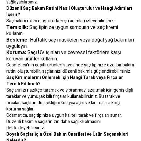
sağlayabilirsiniz.
Düzenli Saç Bakım Rutini Nasıl Oluşturulur ve Hangi Adımları
İçerir?
Saç bakım rutini oluştururken şu adımları izleyebilirsiniz:
Temizlik:
Saç tipinize uygun şampuan ve saç kremi
kullanın.
Besleme:
Haftalık saç maskeleri veya doğal yağ bakımları
uygulayın.
Koruma:
Saçı UV ışınları ve çevresel faktörlere karşı
koruyan ürünler kullanın.
Cosmetica’nın çeşitli ürünleri sayesinde saç tipinize özel bir bakım
rutini oluşturabilir, saçlarınızı düzenli bakımla güçlendirebilirsiniz.
Saç Kırılmalarını Önlemek İçin Hangi Tarak veya Fırçalar
Tercih Edilmeli?
Saçlarınızı nazikçe taramak ve yıpranmayı azaltmak için geniş dişli
taraklar ve yumuşak kıllı fırçalar kullanabilirsiniz. Bu tarak ve
fırçalar, saçların dolaşıklığını kolayca açar ve kırılmalara karşı
koruma sağlar.
Cosmetica, saç tipinize uygun kaliteli tarak ve fırçaları sunar.
Düzenli bakımla saçlarınızın daha sağlıklı olmasını
destekleyebilirsiniz.
Boyalı Saçlar İçin Özel Bakım Önerileri ve Ürün Seçenekleri
Nelerdir?