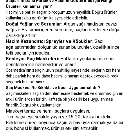
Saçlarımı Daha Parlak ve Hacimli Göstermek İçin Hangi
Ürünleri Kullanmalıyım?
Hacimli ve parlak saçlar, birçoğumuzun hayalidir. Doğru ürünler
kullanılarak bu görünüm kolayca elde edilebilir.
Doğal Yağlar ve Serumlar:
Argan yağı, hindistan cevizi
yağı ve E vitamini içeren serumlar, saçları besler ve doğal
parlaklığı artırır.
Hacim Kazandırıcı Spreyler ve Köpükler:
Saçı
ağırlaştırmadan dolgunluk sunan bu ürünler, özellikle ince
telli saçlar için idealdir.
Besleyici Saç Maskeleri:
Haftalık uygulamalarla saçı
derinlemesine nemlendirir ve onarır.
Cosmetica’nın zengin ürün çeşitliliği sayesinde, saçlarınızın hem
daha parlak hem de daha hacimli olmasını destekleyecek birçok
seçenek bulabilirsiniz.
Saç Maskesi Ne Sıklıkla ve Nasıl Uygulanmalıdır?
Saç maskeleri, saçları derinlemesine beslemek ve onarmak için en
etkili ürünlerden biridir. Haftada bir ya da iki kez uygulanması
önerilir. Doğru bir uygulama için:
Maskeyi temiz ve nemli saçlara uygulayın.
Tüm saça eşit şekilde yayın ve 15-20 dakika bekletin.
Bekleme süresi boyunca saçınızı havluyla sarmak ya da bir
duş bonesi kullanmak, ürünün etkisini artırabilir.