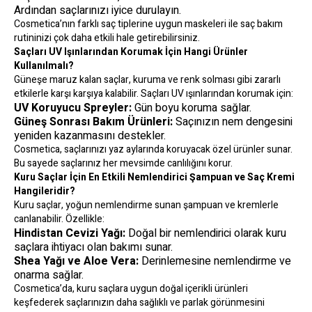
Ardından saçlarınızı iyice durulayın.
Cosmetica’nın farklı saç tiplerine uygun maskeleri ile saç bakım
rutininizi çok daha etkili hale getirebilirsiniz.
Saçları UV Işınlarından Korumak İçin Hangi Ürünler
Kullanılmalı?
Güneşe maruz kalan saçlar, kuruma ve renk solması gibi zararlı
etkilerle karşı karşıya kalabilir. Saçları UV ışınlarından korumak için:
UV Koruyucu Spreyler:
Gün boyu koruma sağlar.
Güneş Sonrası Bakım Ürünleri:
Saçınızın nem dengesini
yeniden kazanmasını destekler.
Cosmetica, saçlarınızı yaz aylarında koruyacak özel ürünler sunar.
Bu sayede saçlarınız her mevsimde canlılığını korur.
Kuru Saçlar İçin En Etkili Nemlendirici Şampuan ve Saç Kremi
Hangileridir?
Kuru saçlar, yoğun nemlendirme sunan şampuan ve kremlerle
canlanabilir. Özellikle:
Hindistan Cevizi Yağı:
Doğal bir nemlendirici olarak kuru
saçlara ihtiyacı olan bakımı sunar.
Shea Yağı ve Aloe Vera:
Derinlemesine nemlendirme ve
onarma sağlar.
Cosmetica’da, kuru saçlara uygun doğal içerikli ürünleri
keşfederek saçlarınızın daha sağlıklı ve parlak görünmesini