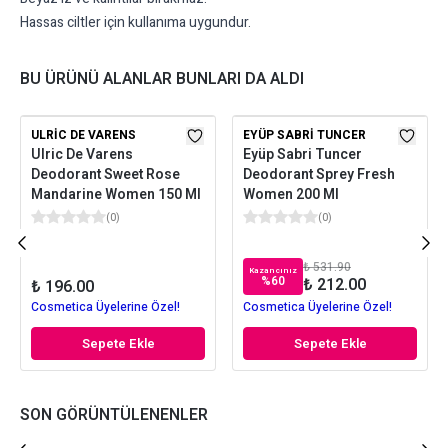
Hassas ciltler için kullanıma uygundur.
BU ÜRÜNÜ ALANLAR BUNLARI DA ALDI
ULRIC DE VARENS
EYÜP SABRI TUNCER
Ulric De Varens
Eyüp Sabri Tuncer
Deodorant Sweet Rose
Deodorant Sprey Fresh
Mandarine Women 150 Ml
Women 200 Ml
(
0
)
(
0
)
₺ 531.90
Kazancınız
%
60
₺ 212.00
₺ 196.00
Cosmetica Üyelerine Özel!
Cosmetica Üyelerine Özel!
Sepete Ekle
Sepete Ekle
SON GÖRÜNTÜLENENLER