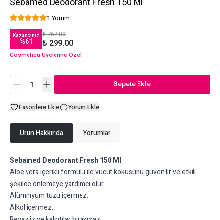
Sebamed Deodorant Fresh 150 Ml
1 Yorum
₺ 762.00
Kazancınız
%
61
₺ 299.00
Cosmetica Üyelerine Özel!
Sepete Ekle
Favorilere Ekle
Yorum Ekle
Ürün Hakkında
Yorumlar
Sebamed Deodorant Fresh 150 Ml
Aloe vera içerikli formülü ile vücut kokusunu güvenilir ve etkili
şekilde önlemeye yardımcı olur.
Alüminyum tuzu içermez.
Alkol içermez.
Beyaz iz ve kalıntılar bırakmaz.