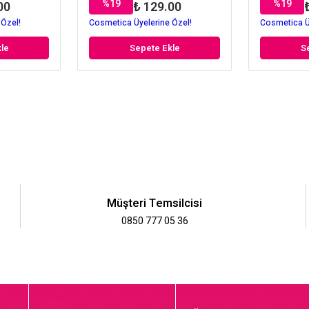
%
19
%
19
00
₺ 129.00
 Özel!
Cosmetica Üyelerine Özel!
Cosmetica Ü
le
Sepete Ekle
S
Müşteri Temsilcisi
0850 777 05 36