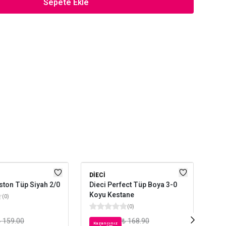
Sepete Ekle
DIECI
WE
ston Tüp Siyah 2/0
Dieci Perfect Tüp Boya 3-0
Wel
Koyu Kestane
11/
(
0
)
(
0
)
 159.00
₺ 168.90
Kazancınız
Kaz