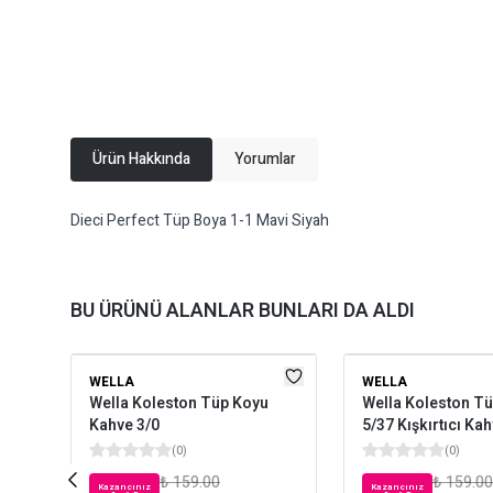
Ürün Hakkında
Yorumlar
Dieci Perfect Tüp Boya 1-1 Mavi Siyah
BU ÜRÜNÜ ALANLAR BUNLARI DA ALDI
WELLA
WELLA
Wella Koleston Tüp Koyu
Wella Koleston T
Kahve 3/0
5/37 Kışkırtıcı Ka
(
0
)
(
0
)
₺ 159.00
₺ 159.00
Kazancınız
Kazancınız