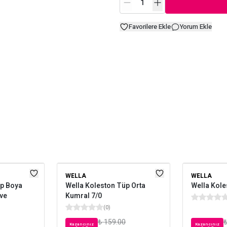
Favorilere Ekle
Yorum Ekle
WELLA
WELLA
üp Boya
Wella Koleston Tüp Orta
Wella Kole
hve
Kumral 7/0
(
0
)
₺ 159.00
₺
Kazancınız
Kazancınız