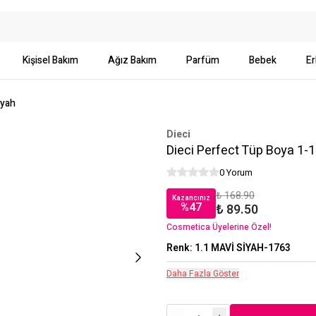
Kişisel Bakım
Ağız Bakım
Parfüm
Bebek
Er
iyah
Dieci
Dieci Perfect Tüp Boya 1-1
0 Yorum
₺ 168.90
Kazancınız
%
47
₺ 89.50
Cosmetica Üyelerine Özel!
Renk
:
1.1 MAVİ SİYAH-1763
Daha Fazla Göster