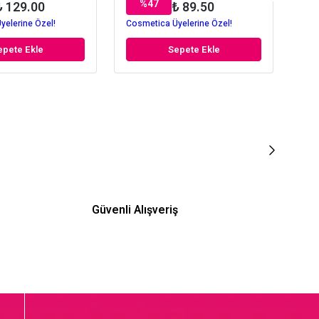
%
47
₺ 129.00
₺ 89.50
yelerine Özel!
Cosmetica Üyelerine Özel!
Cos
epete Ekle
Sepete Ekle
Güvenli Alışveriş