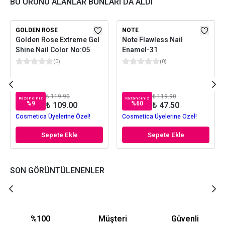
BU ÜRÜNÜ ALANLAR BUNLARI DA ALDI
GOLDEN ROSE
NOTE
Golden Rose Extreme Gel
Note Flawless Nail
Shine Nail Color No:05
Enamel-31
(
0
)
(
0
)
₺ 119.90
₺ 119.90
Kazancınız
Kazancınız
%
9
%
60
₺ 109.00
₺ 47.50
Cosmetica Üyelerine Özel!
Cosmetica Üyelerine Özel!
Sepete Ekle
Sepete Ekle
SON GÖRÜNTÜLENENLER
%100
Müşteri
Güvenli