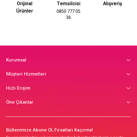
Orijinal
Temsilcisi
Alışveriş
Ürünler
0850 777 05
36
Kurumsal
Müşteri Hizmetleri
Hızlı Erişim
Öne Çıkanlar
Bültenimize Abone Ol, Fırsatları Kaçırma!