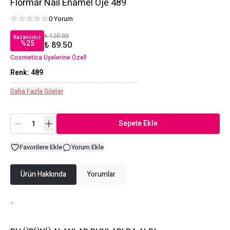
Flormar Nail Enamel Oje 489
0 Yorum
₺ 120.00
Kazancınız
%
25
₺ 89.50
Cosmetica Üyelerine Özel!
Renk
:
489
Daha Fazla Göster
Sepete Ekle
Favorilere Ekle
Yorum Ekle
Ürün Hakkında
Yorumlar
-