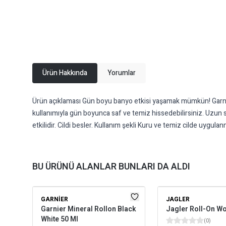
Ürün Hakkında
Yorumlar
Ürün açıklaması Gün boyu banyo etkisi yaşamak mümkün! Garnier 
kullanımıyla gün boyunca saf ve temiz hissedebilirsiniz. Uzun sü
etkilidir. Cildi besler. Kullanım şekli Kuru ve temiz cilde uygulanm
BU ÜRÜNÜ ALANLAR BUNLARI DA ALDI
GARNIER
JAGLER
Garnier Mineral Rollon Black
Jagler Roll-On W
White 50 Ml
(
0
)