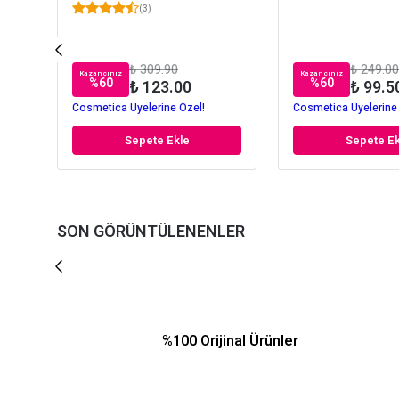
(
3
)
₺ 309.90
₺ 249.00
Kazancınız
Kazancınız
%
60
%
60
₺ 123.00
₺ 99.5
Cosmetica Üyelerine Özel!
Cosmetica Üyelerine
Sepete Ekle
Sepete Ek
SON GÖRÜNTÜLENENLER
%100 Orijinal Ürünler