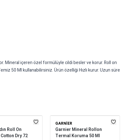
Mineral içeren özel formülüyle cildi besler ve korur. Roll on
miz 50 Ml kullanabilirsiniz. Ürün özelliği Hızlı kurur. Uzun süre
GARNIER
RE
ın Roll On
Garnier Mineral Rollon
Rex
Cotton Dry 72
Termal Koruma 50 Ml
Rol