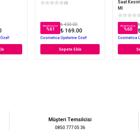
Saat Kesin
(
0
)
Ml
₺ 430.00
₺
Kazancınız
Kazancınız
%
61
%
60
0
₺ 169.00
 Özel!
Cosmetica Üyelerine Özel!
Cosmetica Ü
le
Sepete Ekle
S
Müşteri Temsilcisi
0850 777 05 36