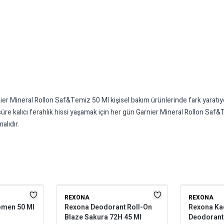
Mineral Rollon Saf&Temiz 50 Ml kişisel bakım ürünlerinde fark yaratıyor. 
re kalıcı ferahlık hissi yaşamak için her gün Garnier Mineral Rollon Saf&Te
alıdır.
REXONA
REXONA
omen 50 Ml
Rexona Deodorant Roll-On
Rexona Kad
Blaze Sakura 72H 45 Ml
Deodorant 