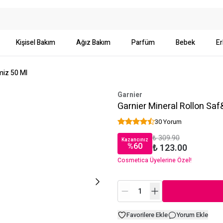
Kişisel Bakım
Ağız Bakım
Parfüm
Bebek
Er
miz 50 Ml
Garnier
Garnier Mineral Rollon Sa
30 Yorum
₺ 309.90
Kazancınız
%
60
₺ 123.00
Cosmetica Üyelerine Özel!
Favorilere Ekle
Yorum Ekle