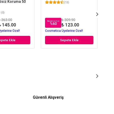
tisiz Koruma 50
72 
(
13
)
50 
(
0
)
 363.00
₺ 309.90
Kazancınız
Kaz
%
60
₺ 145.00
₺ 123.00
yelerine Özel!
Cosmetica Üyelerine Özel!
Cos
epete Ekle
Sepete Ekle
Güvenli Alışveriş