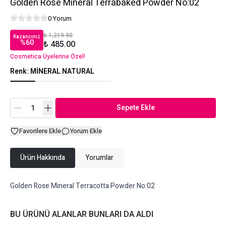
Golden Rose Mineral Terrabaked Powder No:02
0 Yorum
₺ 1,219.90
Kazancınız
%
60
₺ 485.00
Cosmetica Üyelerine Özel!
Renk
:
MİNERAL NATURAL
Sepete Ekle
Favorilere Ekle
Yorum Ekle
Ürün Hakkında
Yorumlar
Golden Rose Mineral Terracotta Powder No:02
BU ÜRÜNÜ ALANLAR BUNLARI DA ALDI