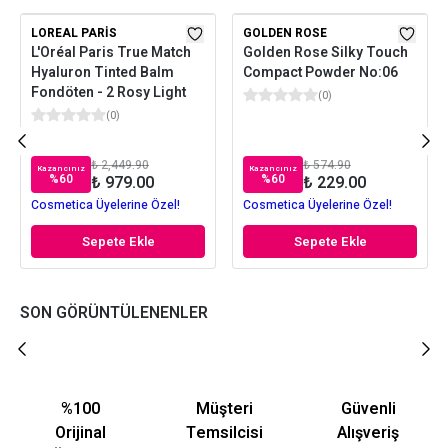
LOREAL PARIS
GOLDEN ROSE
L'Oréal Paris True Match
Golden Rose Silky Touch
Hyaluron Tinted Balm
Compact Powder No:06
Fondöten - 2 Rosy Light
(
0
)
(
0
)
₺ 2,449.90
₺ 574.90
Kazancınız
Kazancınız
%
60
%
60
₺ 979.00
₺ 229.00
Cosmetica Üyelerine Özel!
Cosmetica Üyelerine Özel!
Sepete Ekle
Sepete Ekle
SON GÖRÜNTÜLENENLER
%100
Müşteri
Güvenli
Orijinal
Temsilcisi
Alışveriş