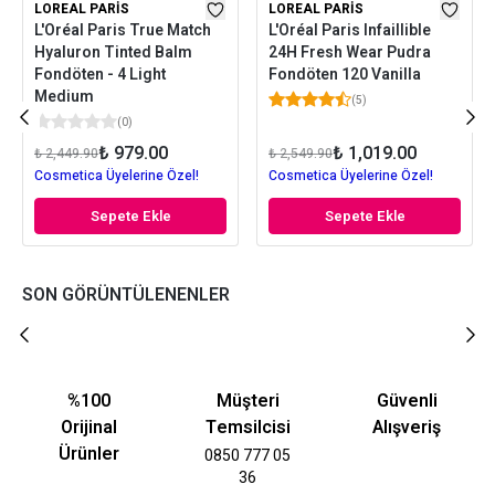
LOREAL PARIS
LOREAL PARIS
L'Oréal Paris True Match
L'Oréal Paris Infaillible
Hyaluron Tinted Balm
24H Fresh Wear Pudra
Fondöten - 4 Light
Fondöten 120 Vanilla
Medium
(
5
)
(
0
)
₺ 979.00
₺ 1,019.00
₺ 2,449.90
₺ 2,549.90
Cosmetica Üyelerine Özel!
Cosmetica Üyelerine Özel!
Sepete Ekle
Sepete Ekle
SON GÖRÜNTÜLENENLER
%100
Müşteri
Güvenli
Orijinal
Temsilcisi
Alışveriş
Ürünler
0850 777 05
36