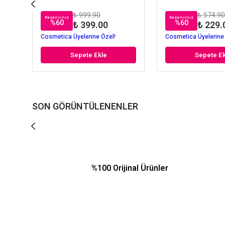
₺ 999.90
₺ 574.90
Kazancınız
Kazancınız
%
60
%
60
₺ 399.00
₺ 229.
Cosmetica Üyelerine Özel!
Cosmetica Üyelerine
Sepete Ekle
Sepete Ek
SON GÖRÜNTÜLENENLER
%100 Orijinal Ürünler