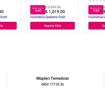
₺ 2,549.90
₺
Kazancınız
Kazancınız
%
60
%
60
00
₺ 1,019.00
 Özel!
Cosmetica Üyelerine Özel!
Cosmetica Ü
le
Sepete Ekle
S
Müşteri Temsilcisi
0850 777 05 36