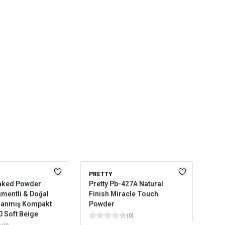
PRETTY
GOL
aked Powder
Pretty Pb-427A Natural
Gol
mentli & Doğal
Finish Miracle Touch
Co
rınlanmış Kompakt
Powder
0 Soft Beige
(
0
)