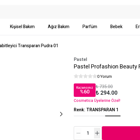
Kişisel Bakım
Ağız Bakım
Parfüm
Bebek
Er
abitleyici Transparan Pudra 01
Pastel
Pastel Profashion Beauty F
0 Yorum
₺ 735.00
Kazancınız
%
60
₺ 294.00
Cosmetica Üyelerine Özel!
Renk
:
TRANSPARAN 1