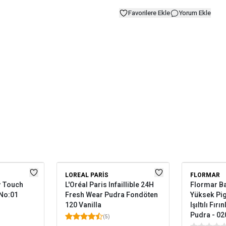
Favorilere Ekle
Yorum Ekle
LOREAL PARIS
FLORMAR
y Touch
L'Oréal Paris Infaillible 24H
Flormar B
No:01
Fresh Wear Pudra Fondöten
Yüksek Pig
120 Vanilla
Işıltılı Fı
Pudra - 02
(
5
)