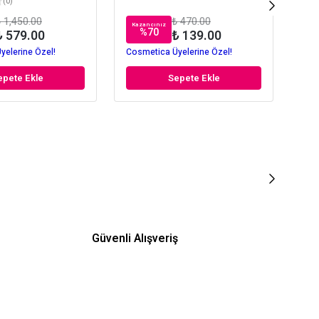
(
0
)
 1,450.00
₺ 470.00
Kazancınız
Kaz
%
70
₺ 579.00
₺ 139.00
yelerine Özel!
Cosmetica Üyelerine Özel!
Cos
epete Ekle
Sepete Ekle
Güvenli Alışveriş