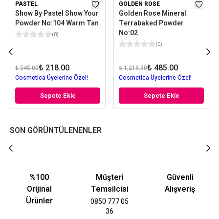
PASTEL
GOLDEN ROSE
Show By Pastel Show Your
Golden Rose Mineral
Powder No:104 Warm Tan
Terrabaked Powder
No:02
(
0
)
(
0
)
₺ 218.00
₺ 485.00
₺ 545.00
₺ 1,219.90
Cosmetica Üyelerine Özel!
Cosmetica Üyelerine Özel!
Sepete Ekle
Sepete Ekle
SON GÖRÜNTÜLENENLER
%100
Müşteri
Güvenli
Orijinal
Temsilcisi
Alışveriş
Ürünler
0850 777 05
36