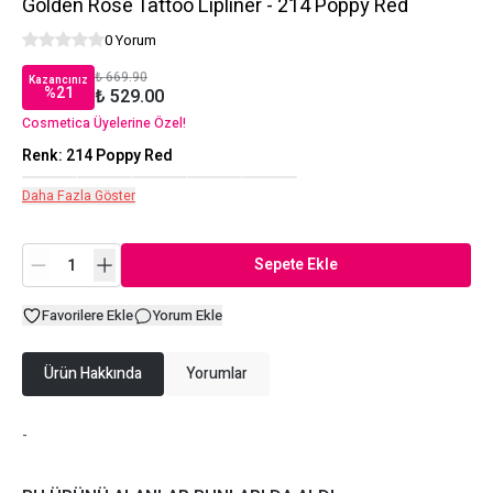
Golden Rose Tattoo Lipliner - 214 Poppy Red
0 Yorum
₺ 669.90
Kazancınız
%
21
₺ 529.00
Cosmetica Üyelerine Özel!
Renk
:
214 Poppy Red
Daha Fazla Göster
Sepete Ekle
Favorilere Ekle
Yorum Ekle
Ürün Hakkında
Yorumlar
-