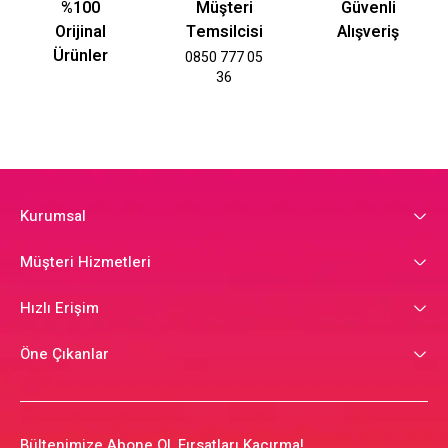
%100
Müşteri
Güvenli
Orijinal
Temsilcisi
Alışveriş
Ürünler
0850 777 05
36
Kurumsal
Müşteri Hizmetleri
Hızlı Erişim
Öne Çıkanlar
Bültenimize Abone Ol, Fırsatları Kaçırma!