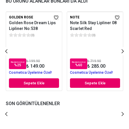
BU ÜRÜNÜ ALANLAR BUNLARI DA ALDI
GOLDEN ROSE
NOTE
Golden Rose Dream Lips
Note Silk Stay Lipliner 08
Lipliner No:538
Scarlet Red
(
0
)
(
0
)
₺ 199.90
₺ 719.90
Kazancınız
Kazancınız
%
25
%
60
₺ 149.00
₺ 285.00
Cosmetica Üyelerine Özel!
Cosmetica Üyelerine Özel!
Sepete Ekle
Sepete Ekle
SON GÖRÜNTÜLENENLER