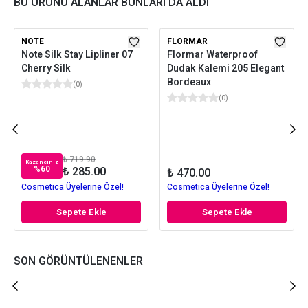
BU ÜRÜNÜ ALANLAR BUNLARI DA ALDI
NOTE
FLORMAR
Note Silk Stay Lipliner 07
Flormar Waterproof
Cherry Silk
Dudak Kalemi 205 Elegant
Bordeaux
(
0
)
(
0
)
₺ 719.90
Kazancınız
%
60
₺ 285.00
₺ 470.00
Cosmetica Üyelerine Özel!
Cosmetica Üyelerine Özel!
Sepete Ekle
Sepete Ekle
SON GÖRÜNTÜLENENLER