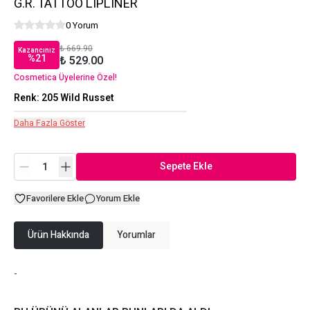
G.R. TATTOO LIPLINER
0 Yorum
₺ 669.90
Kazancınız
%
21
₺ 529.00
Cosmetica Üyelerine Özel!
Renk
:
205 Wild Russet
Daha Fazla Göster
Sepete Ekle
Favorilere Ekle
Yorum Ekle
Ürün Hakkında
Yorumlar
-