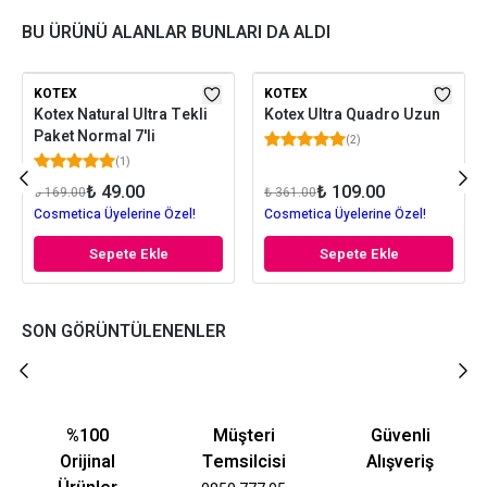
BU ÜRÜNÜ ALANLAR BUNLARI DA ALDI
KOTEX
KOTEX
Kotex Natural Ultra Tekli
Kotex Ultra Quadro Uzun
Paket Normal 7'li
(
2
)
(
1
)
₺ 49.00
₺ 109.00
₺ 169.00
₺ 361.00
Cosmetica Üyelerine Özel!
Cosmetica Üyelerine Özel!
Sepete Ekle
Sepete Ekle
SON GÖRÜNTÜLENENLER
%100
Müşteri
Güvenli
Orijinal
Temsilcisi
Alışveriş