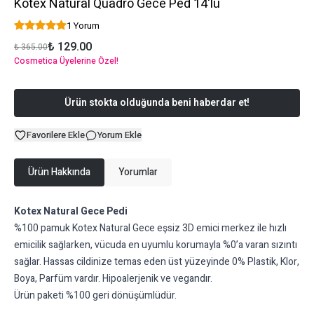
Kotex Natural Quadro Gece Ped 14'lü
1 Yorum
₺ 129.00
₺ 365.00
Cosmetica Üyelerine Özel!
Ürün stokta olduğunda beni haberdar et!
Favorilere Ekle
Yorum Ekle
Ürün Hakkında
Yorumlar
Kotex Natural Gece Pedi
%100 pamuk Kotex Natural Gece eşsiz 3D emici merkez ile hızlı
emicilik sağlarken, vücuda en uyumlu korumayla %0’a varan sızıntı
sağlar. Hassas cildinize temas eden üst yüzeyinde 0% Plastik, Klor,
Boya, Parfüm vardır. Hipoalerjenik ve vegandır.
Ürün paketi %100 geri dönüşümlüdür.