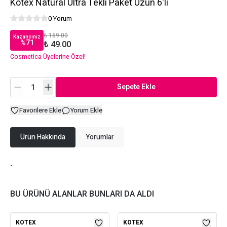
Kotex Natural Ultra Tekli Paket Uzun 6'lı
0 Yorum
₺ 169.00
Kazancınız
%
71
₺ 49.00
Cosmetica Üyelerine Özel!
Sepete Ekle
Favorilere Ekle
Yorum Ekle
Ürün Hakkında
Yorumlar
-
BU ÜRÜNÜ ALANLAR BUNLARI DA ALDI
KOTEX
KOTEX