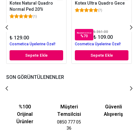
Kotex Natural Quadro
Kotex Ultra Quadro Gece
Normal Ped 20'li
(
7
)
(
1
)
₺ 361.00
Kazancınız
%
70
₺ 109.00
₺ 129.00
Cosmetica Üyelerine Özel!
Cosmetica Üyelerine Özel!
Sepete Ekle
Sepete Ekle
SON GÖRÜNTÜLENENLER
%100
Müşteri
Güvenli
Orijinal
Temsilcisi
Alışveriş
Ürünler
0850 777 05
36