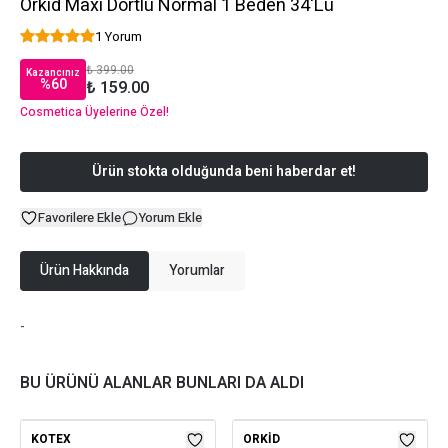
Orkid Maxi Dörtlü Normal 1 Beden 34'Lü
1 Yorum
₺ 399.00
Kazancınız
%
60
₺ 159.00
Cosmetica Üyelerine Özel!
Ürün stokta olduğunda beni haberdar et!
Favorilere Ekle
Yorum Ekle
Ürün Hakkında
Yorumlar
-
BU ÜRÜNÜ ALANLAR BUNLARI DA ALDI
KOTEX
ORKID