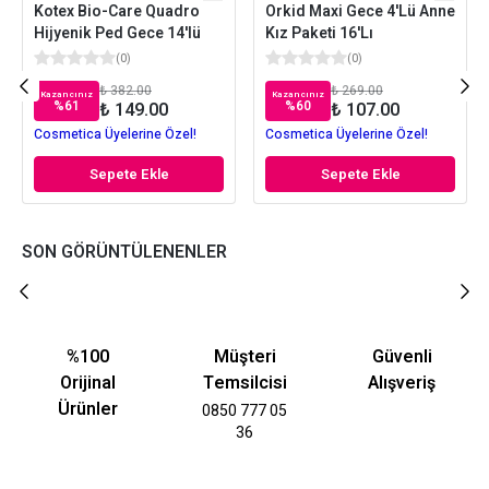
Kotex Bio-Care Quadro
Orkid Maxi Gece 4'Lü Anne
Hijyenik Ped Gece 14'lü
Kız Paketi 16'Lı
(
0
)
(
0
)
₺ 382.00
₺ 269.00
Kazancınız
Kazancınız
%
61
%
60
₺ 149.00
₺ 107.00
Cosmetica Üyelerine Özel!
Cosmetica Üyelerine Özel!
Sepete Ekle
Sepete Ekle
SON GÖRÜNTÜLENENLER
%100
Müşteri
Güvenli
Orijinal
Temsilcisi
Alışveriş
Ürünler
0850 777 05
36