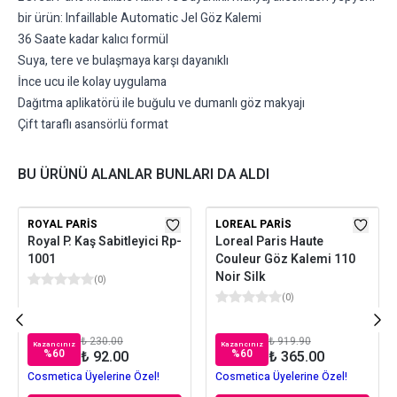
bir ürün: Infaillable Automatic Jel Göz Kalemi
36 Saate kadar kalıcı formül
Suya, tere ve bulaşmaya karşı dayanıklı
İnce ucu ile kolay uygulama
Dağıtma aplikatörü ile buğulu ve dumanlı göz makyajı
Çift taraflı asansörlü format
BU ÜRÜNÜ ALANLAR BUNLARI DA ALDI
ROYAL PARIS
LOREAL PARIS
Royal P. Kaş Sabitleyici Rp-
Loreal Paris Haute
1001
Couleur Göz Kalemi 110
Noir Silk
(
0
)
(
0
)
₺ 230.00
₺ 919.90
Kazancınız
Kazancınız
%
60
%
60
₺ 92.00
₺ 365.00
Cosmetica Üyelerine Özel!
Cosmetica Üyelerine Özel!