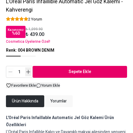
L'Oréal Paris Infaillible Automatic Jel Göz Kalemi -
Kahverengi
2 Yorum
₺ 1,099.90
Kazancınız
%
60
₺ 439.00
Cosmetica Üyelerine Özel!
Renk
:
004 BROWN DENIM
Sepete Ekle
Favorilere Ekle
Yorum Ekle
Ürün Hakkında
Yorumlar
L'Oréal Paris Infaillable Automatic Jel Göz Kalemi Ürün
Özellikleri
L'Oréal Paris Infallible Kalıcı ve Dayanıklı makyaj ailesinden yepyeni