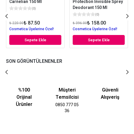
Carnelian 150 Ml
Protection Invisible Sprey
Deodorant 150 Ml
(
0
)
(
0
)
₺ 87.50
₺ 158.00
₺ 220.00
₺ 396.00
Cosmetica Üyelerine Özel!
Cosmetica Üyelerine Özel!
Sepete Ekle
Sepete Ekle
SON GÖRÜNTÜLENENLER
%100
Müşteri
Güvenli
Orijinal
Temsilcisi
Alışveriş
Ürünler
0850 777 05
36