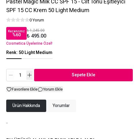
Pastel Magic Milk CC SPF 15 - Cilt Tonu Eşitleyici
SPF 15 CC Krem 50 Light Medium
0 Yorum
₺ 1,245.00
Kazancınız
%
60
₺ 495.00
Cosmetica Üyelerine Özel!
Renk
:
50 Light Medium
Sepete Ekle
Favorilere Ekle
Yorum Ekle
Ürün Hakkında
Yorumlar
-