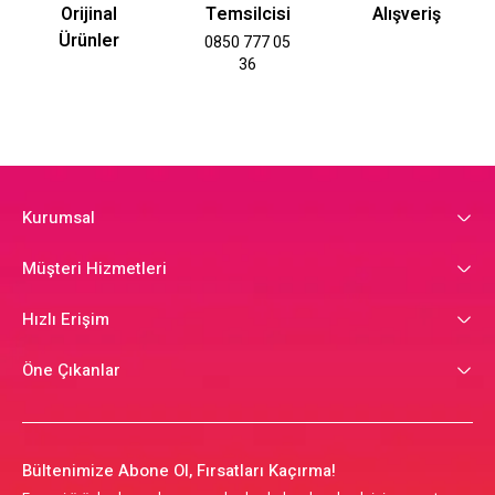
Orijinal
Temsilcisi
Alışveriş
Ürünler
0850 777 05
36
Kurumsal
Müşteri Hizmetleri
Hızlı Erişim
Öne Çıkanlar
Bültenimize Abone Ol, Fırsatları Kaçırma!