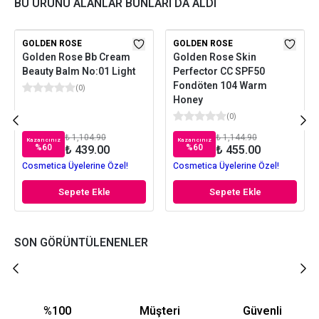
BU ÜRÜNÜ ALANLAR BUNLARI DA ALDI
GOLDEN ROSE
GOLDEN ROSE
Golden Rose Bb Cream
Golden Rose Skin
Beauty Balm No:01 Light
Perfector CC SPF50
Fondöten 104 Warm
(
0
)
Honey
(
0
)
₺ 1,104.90
₺ 1,144.90
Kazancınız
Kazancınız
%
60
%
60
₺ 439.00
₺ 455.00
Cosmetica Üyelerine Özel!
Cosmetica Üyelerine Özel!
Sepete Ekle
Sepete Ekle
SON GÖRÜNTÜLENENLER
%100
Müşteri
Güvenli