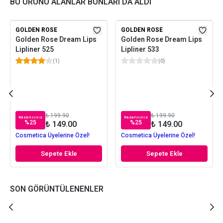
BU ÜRÜNÜ ALANLAR BUNLARI DA ALDI
GOLDEN ROSE
GOLDEN ROSE
Golden Rose Dream Lips
Golden Rose Dream Lips
Lipliner 525
Lipliner 533
(
1
)
(
0
)
₺ 199.90
₺ 199.90
Kazancınız
Kazancınız
%
25
%
25
₺ 149.00
₺ 149.00
Cosmetica Üyelerine Özel!
Cosmetica Üyelerine Özel!
Sepete Ekle
Sepete Ekle
SON GÖRÜNTÜLENENLER