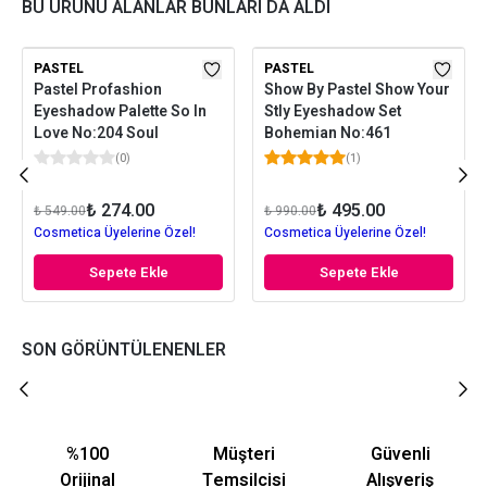
BU ÜRÜNÜ ALANLAR BUNLARI DA ALDI
PASTEL
PASTEL
Pastel Profashion
Show By Pastel Show Your
Eyeshadow Palette So In
Stly Eyeshadow Set
Love No:204 Soul
Bohemian No:461
(
0
)
(
1
)
₺ 274.00
₺ 495.00
₺ 549.00
₺ 990.00
Cosmetica Üyelerine Özel!
Cosmetica Üyelerine Özel!
Sepete Ekle
Sepete Ekle
SON GÖRÜNTÜLENENLER
%100
Müşteri
Güvenli
Orijinal
Temsilcisi
Alışveriş