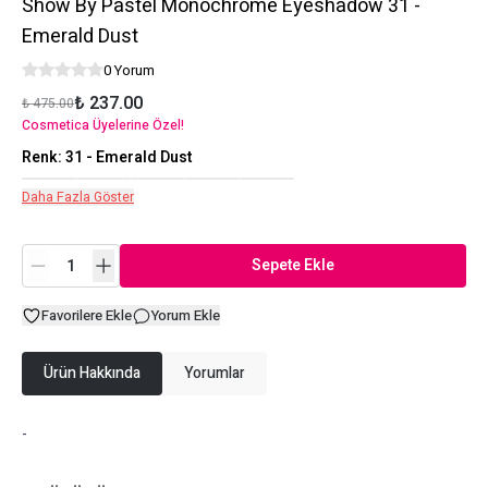
Show By Pastel Monochrome Eyeshadow 31 -
Emerald Dust
0 Yorum
₺ 237.00
₺ 475.00
Cosmetica Üyelerine Özel!
Renk
:
31 - Emerald Dust
Daha Fazla Göster
Sepete Ekle
Favorilere Ekle
Yorum Ekle
Ürün Hakkında
Yorumlar
-